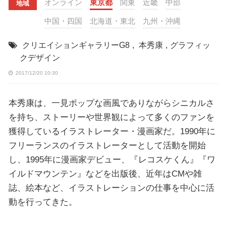
オンライン
東京都
関東
近畿
中部
地域
中国・四国
北海道・東北
九州・沖縄
クリエイションギャラリーG8
,
本秀康
,
グラフィッ
クデザイン
2017/12/20 10:30
本秀康は、一見ポップな画風でありながらシニカルさ
を持ち、ストーリーや世界観によって多くのファンを
獲得しているイラストレーター・漫画家だ。1990年に
フリーランスのイラストレーターとして活動を開始
し、1995年に漫画家デビュー、『レコスケくん』『ワ
イルドマウンテン』などを出版後、近年はCMや雑
誌、絵本など、イラストレーションの仕事を中心に活
動を行ってきた。