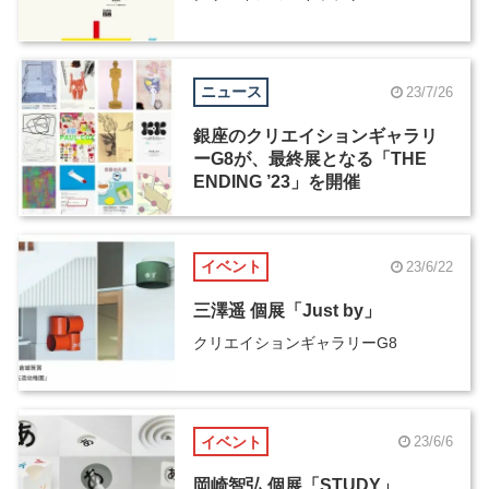
ニュース
23/7/26
銀座のクリエイションギャラリ
ーG8が、最終展となる「THE
ENDING ’23」を開催
イベント
23/6/22
三澤遥 個展「Just by」
クリエイションギャラリーG8
イベント
23/6/6
岡崎智弘 個展「STUDY」