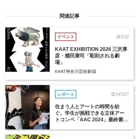
関連記事
イベント
5/12
KAAT EXHIBITION 2026 三沢厚
彦・棚田康司「彫刻される劇
場」
KAAT神奈川芸術劇場
PR
レポート
24/11/7
住まう人とアートの時間を紡
ぐ。学生が挑戦できる立体アー
トコンペ「AAC 2024」最終審査
会レポート