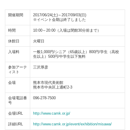
開催期間
2017/06/24(土)～2017/09/03(日)
※イベント会期は終了しました
時間
10:00～20:00（入場は閉館30分前まで）
休館日
火曜日
入場料
一般1,000円/シニア（65歳以上）800円/学生（高校
生以上）500円/中学生以下無料
参加アーテ
三沢厚彦
ィスト
会場
熊本市現代美術館
熊本市中央区上通町2-3
会場電話番
096-278-7500
号
会場URL
http://www.camk.or.jp/
詳細URL
http://www.camk.or.jp/event/exhibition/misawa/