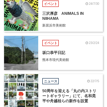
イベント
24/7/30
三沢厚彦 ANIMALS IN
NIIHAMA
新居浜市美術館
イベント
23/2/24
坂口恭平日記
熊本市現代美術館
ニュース
22/7/5
50周年を迎える「丸の内ストリ
ートギャラリー」にて、名和晃
平や舟越桂らの新作を設置