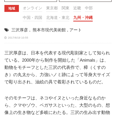
オンライン
東京都
関東
近畿
中部
地域
中国・四国
北海道・東北
九州・沖縄
三沢厚彦
,
熊本市現代美術館
,
アート
2017/6/19 10:55
三沢厚彦は、日本を代表する現代彫刻家として知られ
ている。2000年から制作を開始した「Animals」は、
動物をモチーフとした三沢の代表作で、樟（くすの
き）の丸太から、力強いノミ跡によって等身大サイズ
で彫り出され、油絵の具で着彩されているものだ。
そのモチーフは、ネコやイヌといった身近なものか
ら、クマやゾウ、ペガサスといった、大型のもの、想
像上の生き物など多岐にわたる。三沢の生み出す動物