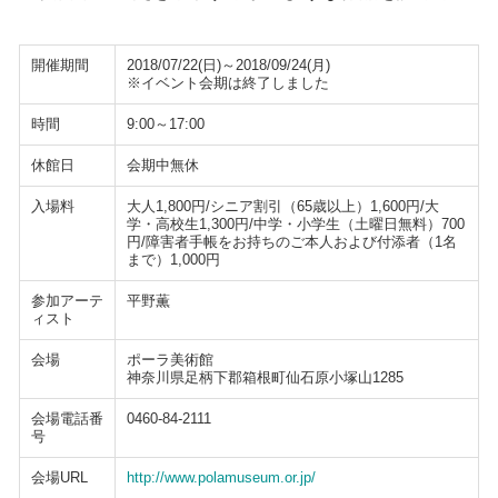
開催期間
2018/07/22(日)～2018/09/24(月)
※イベント会期は終了しました
時間
9:00～17:00
休館日
会期中無休
入場料
大人1,800円/シニア割引（65歳以上）1,600円/大
学・高校生1,300円/中学・小学生（土曜日無料）700
円/障害者手帳をお持ちのご本人および付添者（1名
まで）1,000円
参加アーテ
平野薫
ィスト
会場
ポーラ美術館
神奈川県足柄下郡箱根町仙石原小塚山1285
会場電話番
0460-84-2111
号
会場URL
http://www.polamuseum.or.jp/