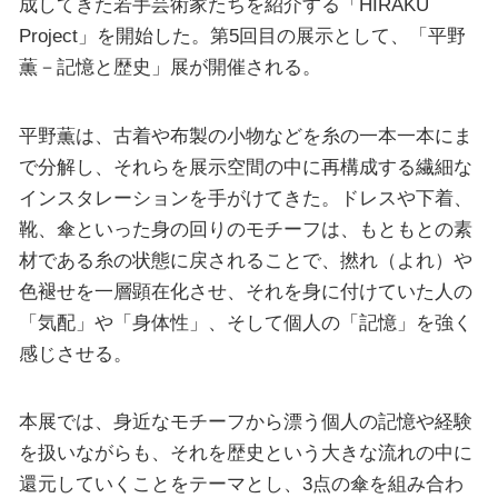
成してきた若手芸術家たちを紹介する「HIRAKU
Project」を開始した。第5回目の展示として、「平野
薫－記憶と歴史」展が開催される。
平野薫は、古着や布製の小物などを糸の一本一本にま
で分解し、それらを展示空間の中に再構成する繊細な
インスタレーションを手がけてきた。ドレスや下着、
靴、傘といった身の回りのモチーフは、もともとの素
材である糸の状態に戻されることで、撚れ（よれ）や
色褪せを一層顕在化させ、それを身に付けていた人の
「気配」や「身体性」、そして個人の「記憶」を強く
感じさせる。
本展では、身近なモチーフから漂う個人の記憶や経験
を扱いながらも、それを歴史という大きな流れの中に
還元していくことをテーマとし、3点の傘を組み合わ