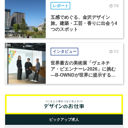
レポート
7/8
五感でめぐる、金沢デザイン
旅。建築・工芸・香りに出会う4
つのスポット
PR
インタビュー
7/2
世界最古の美術展「ヴェネチ
ア・ビエンナーレ2026」に挑む
―B-OWNDが世界に提示する美
の基準とは？（前編）
ピックアップ求人