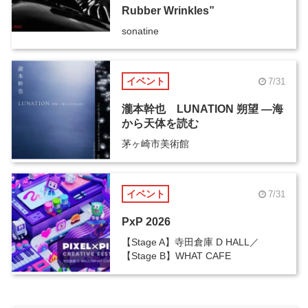
Rubber Wrinkles”
sonatine
イベント
7/31
瀧本幹也 LUNATION 朔望 ―海
から天体を読む
茅ヶ崎市美術館
イベント
7/31
PxP 2026
【Stage A】寺田倉庫 D HALL／
【Stage B】WHAT CAFE