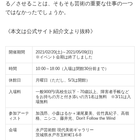
る／させることは、そもそも芸術の重要な仕事の一つ
ではなかったでしょうか。
《本文は公式サイト紹介文より抜粋》
開催期間
2021/02/20(土)～2021/05/09(日)
※イベント会期は終了しました
時間
10:00～18:00（入場は閉館30分前まで）
休館日
月曜日（ただし、5/3は開館）
入場料
一般900円/高校生以下・70歳以上、障害者手帳など
をお持ちの方と付き添いの方1名は無料 ※3/11は入
場無料
参加アーテ
加茂昂、小森はるか＋瀬尾夏美、佐竹真紀子、高嶺
ィスト
格、ニシコ、藤井光、Don't Follow the Wind
会場
水戸芸術館 現代美術ギャラリー
茨城県水戸市五軒町1-6-8