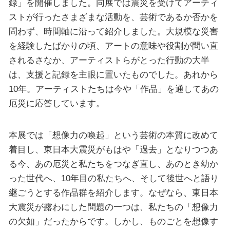
録」を開催しました。同展では震災を受けてアーティ
ストが行ったさまざまな活動を、芸術であるか否かを
問わず、時間軸に沿って紹介しました。大規模な災害
を経験したばかりの頃、アートの意味や役割が問い直
されるさなか、アーティストらがとった行動の大半
は、支援と記録を主眼に置いたものでした。あれから
10年。アーティストたちは今や「作品」を通してあの
厄災に応答しています。
本展では「想像力の喚起」という芸術の本質に改めて
着目し、東日本大震災がもはや「過去」となりつつあ
る今、あの厄災と私たちをつなぎ直し、あのとき幼か
った世代へ、10年目の私たちへ、そして後世へと語り
継ごうとする作品群を紹介します。なぜなら、東日本
大震災が露わにした問題の一つは、私たちの「想像力
の欠如」だったからです。しかし、ものごとを想像す