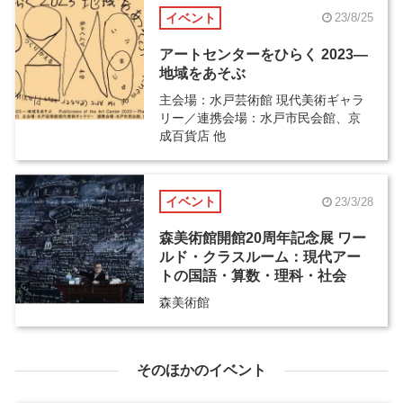
イベント
23/8/25
アートセンターをひらく 2023―
地域をあそぶ
主会場：水戸芸術館 現代美術ギャラ
リー／連携会場：水戸市民会館、京
成百貨店 他
イベント
23/3/28
森美術館開館20周年記念展 ワー
ルド・クラスルーム：現代アー
トの国語・算数・理科・社会
森美術館
そのほかのイベント