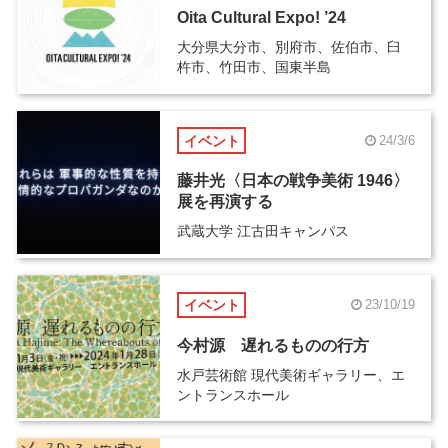
Oita Cultural Expo! ’24
大分県大分市、別府市、佐伯市、臼
杵市、竹田市、国東半島
イベント
24/3/6
藤井光〈日本の戦争美術 1946〉
展を再演する
武蔵大学 江古田キャンパス
イベント
23/10/19
今村源 遅れるものの行方
水戸芸術館 現代美術ギャラリー、エ
ントランスホール