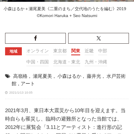
小森はるか＋瀬尾夏美《二重のまち／交代地のうたを編む》2019
©Komori Haruka + Seo Natsumi
オンライン
東京都
関東
近畿
中部
地域
中国・四国
北海道・東北
九州・沖縄
高嶺格
,
瀬尾夏美
,
小森はるか
,
藤井光
,
水戸芸術
館
,
アート
2021/1/13 10:05
2021年3月、東日本大震災から10年目を迎えます。当
時自らも罹災し、臨時の避難所となった当館では、
2012年に展覧会「3.11とアーティスト：進行形の記