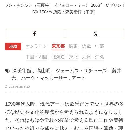
ワン・チンソン（王慶松）《フォロー・ミー》 2003年 Ｃプリント
60×150cm 所蔵：森美術館（東京）
オンライン
東京都
関東
近畿
中部
地域
中国・四国
北海道・東北
九州・沖縄
森美術館
,
高山明
,
ジェームス・リチャーズ
,
藤井
光
,
パーク・マッカーサー
,
アート
2023/3/28 8:15
1990年代以降、現代アートは欧米だけでなく世界の多
様な歴史や文化的観点から考えられるようになりまし
た。それはもはや学校の授業で考える図画工作や美術
といった枠組みを遙かに越え、むしろ国語・算数・理