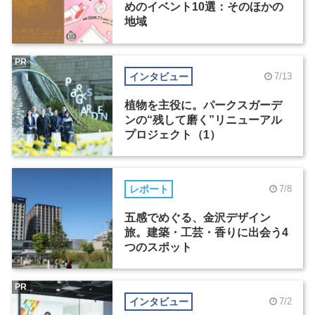
めのイベント10選：そのほかの
地域
PR
インタビュー
7/13
植物を主役に。パークスガーデ
ンの“残して磨く”リニューアル
プロジェクト（1）
レポート
7/8
五感でめぐる、金沢デザイン
旅。建築・工芸・香りに出会う4
つのスポット
PR
インタビュー
7/2