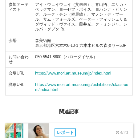
参加アーテ
アイ・ウェイウェイ（艾未未）、青山悟、エリカ・
ィスト
ベックマン、ヨーゼフ・ボイス、ヨハンナ・ビリン
グ、ルーク・チン（程展緯）、マノン・デ・ブー
ル、サム・フォールズ、ペーター・フィッシュリ＆
ダヴィッド・ヴァイス、藤井光、ク・ミンジャ、シ
ルパ・グプタ 他
会場
森美術館
東京都港区六本木6-10-1 六本木ヒルズ森タワー53F
お問い合わ
050-5541-8600（ハローダイヤル）
せ
会場URL
https://www.mori.art.museum/jp/index.html
詳細URL
https://www.mori.art.museum/jp/exhibitions/classroo
m/index.html
関連記事
レポート
4/20