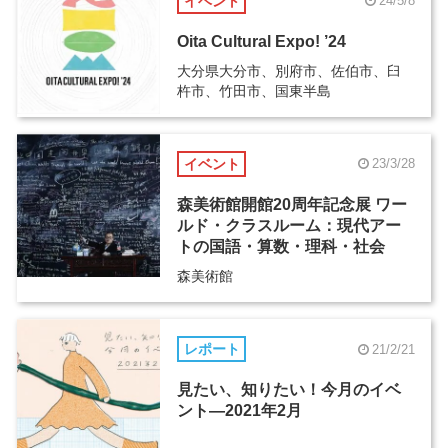
イベント
24/5/8
Oita Cultural Expo! ’24
大分県大分市、別府市、佐伯市、臼
杵市、竹田市、国東半島
イベント
23/3/28
森美術館開館20周年記念展 ワー
ルド・クラスルーム：現代アー
トの国語・算数・理科・社会
森美術館
レポート
21/2/21
見たい、知りたい！今月のイベ
ント―2021年2月