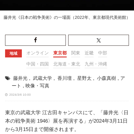
藤井光《日本の戦争美術》の一場面（2022年、東京都現代美術館）
オンライン
東京都
関東
近畿
中部
地域
中国・四国
北海道・東北
九州・沖縄
藤井光
,
武蔵大学
,
香川壇
,
星野太
,
小森真樹
,
ア
ート
,
映像・写真
2024/3/6 10:00
東京の武蔵大学 江古田キャンパスにて、「藤井光〈日
本の戦争美術 1946〉展を再演する」が2024年3月11日
から3月15日まで開催されます。