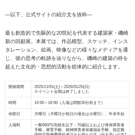
—以下、公式サイトの紹介文を抜粋—
最も創造的で先駆的な20世紀を代表する建築家・磯崎
新の回顧展。本展では、作品模型、スケッチ、インス
タレーション、絵画、映像などの様々なメディアを通
じ、彼の思考の軌跡を辿りながら、磯崎の建築の枠を
超えた文化的・思想的活動を総体的に紹介します。
開催期間
2025/11/01(土)～2026/01/25(日)
※イベント会期は終了しました
時間
10:00～18:00（入場は閉館30分前まで）
休館日
月曜日（月曜日が祝日の場合は火曜日）、年末年始
入場料
一般900円/高校生以下・70歳以上および身体障害者
手帳、療育手帳、精神障害者保健福祉手帳、指定難
病特定医療費受給者証をお持ちの方（付き添いの方1