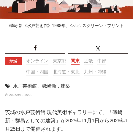
磯崎 新《水戸芸術館》1988年、シルクスクリーン・プリント
オンライン
東京都
関東
近畿
中部
地域
中国・四国
北海道・東北
九州・沖縄
水戸芸術館
,
磯崎新
,
建築
2025/9/19 15:20
茨城の水戸芸術館 現代美術ギャラリーにて、「磯崎
新：群島としての建築」が2025年11月1日から2026年1
月25日まで開催されます。