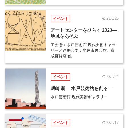
イベント
23/8/25
アートセンターをひらく 2023―
地域をあそぶ
主会場：水戸芸術館 現代美術ギャラ
リー／連携会場：水戸市民会館、京
成百貨店 他
イベント
23/2/24
磯崎 新 ―水戸芸術館を創る―
水戸芸術館 現代美術ギャラリー
イベント
23/2/17