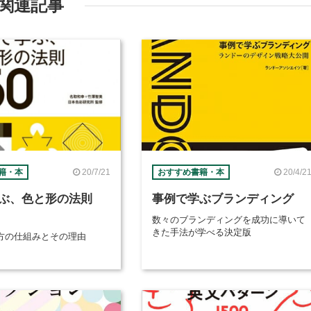
関連記事
20/7/21
20/4/2
籍・本
おすすめ書籍・本
ぶ、色と形の法則
事例で学ぶブランディング
数々のブランディングを成功に導いて
きた手法が学べる決定版
方の仕組みとその理由