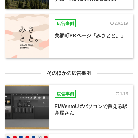
GENERATOR」が公開
広告事例
20/3/19
美郷町PRページ「みさとと。」
そのほかの広告事例
広告事例
1/16
FMVentoU #パソコンで買える駅
弁屋さん