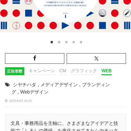
キャンペーン
CM
グラフィック
WEB
広告形態
シヤチハタ
,
メディアデザイン
,
ブランディン
グ
,
Webデザイン
2025/4/23 16:20
文具・事務用品を主軸に、さまざまなアイデアと技
術で「しるしの価値」を進化させてきたシヤチハタ