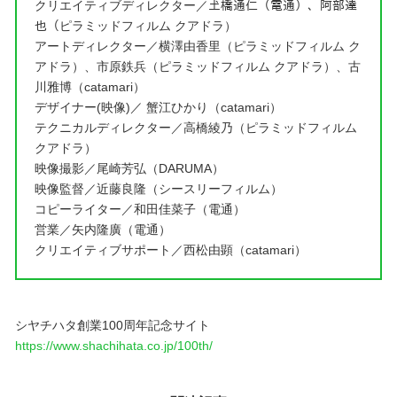
クリエイティブディレクター／𡈽橋通仁（電通）、阿部達
也（ピラミッドフィルム クアドラ）
アートディレクター／横澤由香里（ピラミッドフィルム ク
アドラ）、市原鉄兵（ピラミッドフィルム クアドラ）、古
川雅博（catamari）
デザイナー(映像)／ 蟹江ひかり（catamari）
テクニカルディレクター／高橋綾乃（ピラミッドフィルム
クアドラ）
映像撮影／尾崎芳弘（DARUMA）
映像監督／近藤良隆（シースリーフィルム）
コピーライター／和田佳菜子（電通）
営業／矢内隆廣（電通）
クリエイティブサポート／西松由顕（catamari）
シヤチハタ創業100周年記念サイト
https://www.shachihata.co.jp/100th/