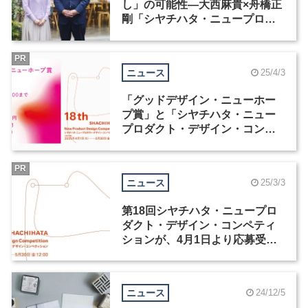
し」の可能性―大西麻貴×舟橋正
剛「シヤチハタ・ニュープロダ
クト・デザイン・コンペティシ
ョン」
PR
ニュース
25/4/3
「グッドデザイン・ニューホー
プ賞」と「シヤチハタ・ニュー
プロダクト・デザイン・コンペ
ティション」の合同説明会が開
催
PR
ニュース
25/3/3
第18回シヤチハタ・ニュープロ
ダクト・デザイン・コンペティ
ションが、4月1日より応募受付
開始
ニュース
24/12/5