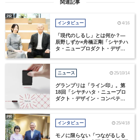
関連記事
PR
インタビュー
4/16
「現代のしるし」とは何か？―
辰野しずか×舟橋正剛「シヤチハ
タ・ニュープロダクト・デザイ
ン・コンペティション」
ニュース
25/10/14
グランプリは「ライン印」。第
18回「シヤチハタ・ニュープロ
ダクト・デザイン・コンペティ
ション」受賞作が発表
PR
インタビュー
25/4/18
モノに限らない「つながるしる