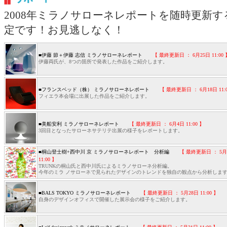
2008年ミラノサローネレポートを随時更新す
定です！お見逃しなく！
■伊藤 節＋伊藤 志信 ミラノサローネレポート
【 最終更新日 ： 6月25日 11:00
伊藤両氏が、8つの箇所で発表した作品をご紹介します。
■フランスベッド（株） ミラノサローネレポート
【 最終更新日 ： 6月18日 11:
フィエラ本会場に出展した作品をご紹介します。
■美船安利 ミラノサローネレポート
【 最終更新日 ： 6月4日 11:00 】
3回目となったサローネサテリテ出展の様子をレポートします。
■桐山登士樹+西中川 京 ミラノサローネレポート 分析編
【 最終更新日 ： 5月
11:00 】
TRUNKの桐山氏と西中川氏によるミラノサローネ分析編。
今年のミラ ノサローネで見られたデザインのトレンドを独自の観点から分析しま
■BALS TOKYO ミラノサローネレポート
【 最終更新日 ： 5月28日 11:00 】
自身のデザインオフィスで開催した展示会の様子をご紹介します。