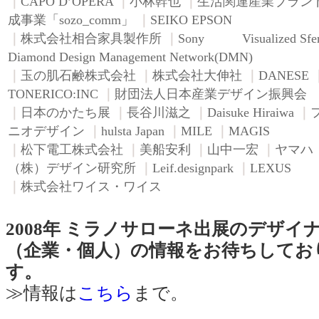
｜
CAPO D’OPERA
｜
小林幹也
｜
生活関連産業ブラン
成事業「sozo_comm」
｜
SEIKO EPSON
｜
株式会社相合家具製作所
｜
Sony Visualized Sfe
Diamond Design Management Network(DMN)
｜
玉の肌石鹸株式会社
｜
株式会社大伸社
｜
DANESE
TONERICO:INC
｜
財団法人日本産業デザイン振興会
｜
日本のかたち展
｜
長谷川滋之
｜
Daisuke Hiraiwa
｜
ニオデザイン
｜
hulsta Japan
｜
MILE
｜
MAGIS
｜
松下電工株式会社
｜
美船安利
｜
山中一宏
｜
ヤマハ
（株）デザイン研究所
｜
Leif.designpark
｜
LEXUS
｜
株式会社ワイス・ワイス
2008年 ミラノサローネ出展のデザイ
（企業・個人）の情報をお待ちしてお
す。
≫情報は
こちら
まで。