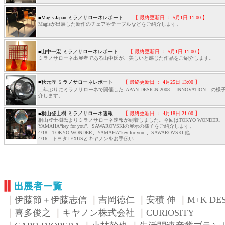
■Magis Japan ミラノサローネレポート
【 最終更新日 ： 5月1日 11:00 】
Magisが出展した新作のチェアやテーブルなどをご紹介します。
■山中一宏 ミラノサローネレポート
【 最終更新日 ： 5月1日 11:00 】
ミラノサローネ出展者である山中氏が、美しいと感じた作品をご紹介します。
■秋元淳 ミラノサローネレポート
【 最終更新日 ： 4月25日 13:00 】
二年ぶりにミラノサローネで開催したJAPAN DESIGN 2008 ─ INNOVATION ─の
介します。
■桐山登士樹 ミラノサローネ速報
【 最終更新日 ： 4月18日 21:00 】
桐山登士樹氏よりミラノサローネ速報が到着しました。今回はTOKYO WONDER、
YAMAHA“key for you”、SAWAROVSKIの展示の様子をご紹介します。
4/18 TOKYO WONDER、YAMAHA“key for you”、SAWAROVSKI 他
4/16 トヨタLEXUSとキヤノンをお手伝い
｜
伊藤節＋伊藤志信
｜
吉岡徳仁
｜
安積 伸
｜
M+K DE
｜
喜多俊之
｜
キヤノン株式会社
｜
CURIOSITY