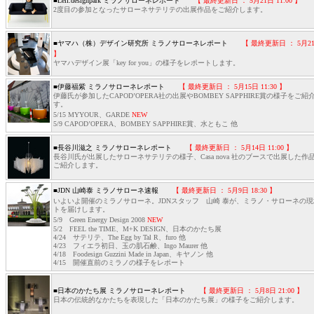
■Leif.designpark ミラノサローネレポート
【 最終更新日 ： 5月21日 11:00 】
2度目の参加となったサローネサテリテの出展作品をご紹介します。
■ヤマハ（株）デザイン研究所 ミラノサローネレポート
【 最終更新日 ： 5月21日
】
ヤマハデザイン展「key for you」の様子をレポートします。
■伊藤福紫 ミラノサローネレポート
【 最終更新日 ： 5月15日 11:30 】
伊藤氏が参加したCAPOD’OPERA社の出展やBOMBEY SAPPHIRE賞の様子をご紹
す。
5/15 MYYOUR、GARDE
NEW
5/9 CAPOD’OPERA、BOMBEY SAPPHIRE賞、水ともこ 他
■長谷川滋之 ミラノサローネレポート
【 最終更新日 ： 5月14日 11:00 】
長谷川氏が出展したサローネサテリテの様子、Casa nova 社のブースで出展した作
ご紹介します。
■JDN 山崎泰 ミラノサローネ速報
【 最終更新日 ： 5月9日 18:30 】
いよいよ開催のミラノサローネ。JDNスタッフ 山崎 泰が、ミラノ・サローネの
トを届けします。
5/9 Green Energy Design 2008
NEW
5/2 FEEL the TIME、M+K DESIGN、日本のかたち展
4/24 サテリテ、The Egg by Tal R、furo 他
4/23 フィエラ初日、玉の肌石鹸、Ingo Maurer 他
4/18 Foodesign Guzzini Made in Japan、キヤノン 他
4/15 開催直前のミラノの様子をレポート
■日本のかたち展 ミラノサローネレポート
【 最終更新日 ： 5月8日 21:00 】
日本の伝統的なかたちを表現した「日本のかたち展」の様子をご紹介します。