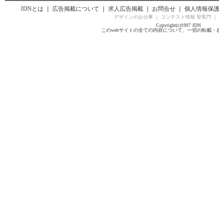
JDNとは
｜
広告掲載について
｜
求人広告掲載
｜
お問合せ
｜
個人情報保
デザインのお仕事
｜
コンテスト情報 登竜門
｜
Copyright(c)1997 JDN
このwebサイトの全ての内容について、一切の転載・