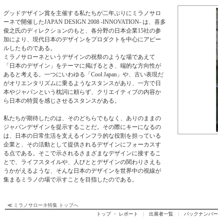
グッドデザイン賞を主催する私たちが二年ぶりにミラノサロ
ーネで開催したJAPAN DESIGN 2008 -INNOVATION- は、喜多
俊之氏のディレクションのもと、各分野の日本企業15社の参
加により、現代日本のデザインをプロダクトを中心にアピー
ルしたものである。
ミラノサローネというデザインの祝祭のような場であえて
「日本のデザイン」をテーマに掲げるとき、端的な方向性が
あると考える。一つにいわゆる「Cool Japan」や、古い表現だ
がオリエンタリズムに乗るようなスタンスがあり、一方で日
本やジャパンという枕詞に頼らず、クリエイティブの内容か
ら日本の特質を感じさせるスタンスがある。
私たちが期待したのは、そのどちらでもなく、ありのままの
ジャパンデザインを提示することだ。その際にキーになるの
は、日本の日常生活を支えるインフラ的な役割を担っている
企業と、その活動として提供されるデザインにフォーカスす
る点である。そこで示されるさまざまなデザインに接するこ
とで、ライフスタイルや、人びととデザインの関わりさえも
うかがえるような、そんな日本のデザインを世界中の視線が
集まるミラノの場で示すことを目指したのである。
≪
ミラノサローネ特集 トップへ
トップ ・ レポート
|
出展者一覧
|
バックナンバー