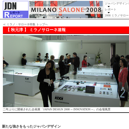
ジャパンデザイン
レポート
2008 ミラノサロ
≪
ミラノ・サローネ特集 トップへ
【 秋元淳 】 ミラノサローネ速報
二年ぶりに開催された企画展「JAPAN DESIGN 2008 ─ INNOVATION ─」の会場風景
新たな強さをもったジャパンデザイン