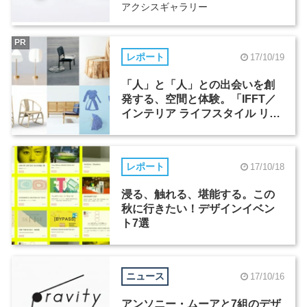
アクシスギャラリー
PR
レポート
17/10/19
「人」と「人」との出会いを創
発する、空間と体験。「IFFT／
インテリア ライフスタイル リビ
ング」の注目ポイント
レポート
17/10/18
浸る、触れる、堪能する。この
秋に行きたい！デザインイベン
ト7選
ニュース
17/10/16
アンソニー・ムーアと7組のデザ