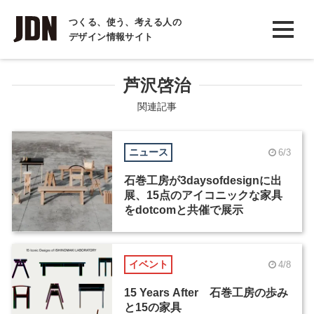
INTERVIEW
つくる、使う、考える人の
デザイン情報サイト
インタビュー
REPORT
芦沢啓治
レポート
関連記事
COLUMN
ニュース
6/3
コラム
石巻工房が3daysofdesignに出
展、15点のアイコニックな家具
をdotcomと共催で展示
イベント
4/8
15 Years After 石巻工房の歩み
と15の家具