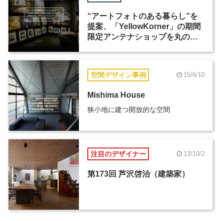
“アートフォトのある暮らし”を
提案、「YellowKorner」の期間
限定アンテナショップを丸の内
にオープン
空間デザイン事例
15/6/10
Mishima House
狭小地に建つ開放的な空間
注目のデザイナー
13/10/2
第173回 芦沢啓治（建築家）