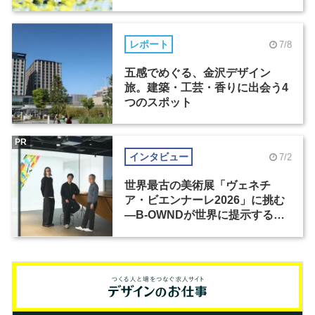
レポート
7/8
五感でめぐる、金沢デザイン
旅。建築・工芸・香りに出会う4
つのスポット
PR
インタビュー
7/2
世界最古の美術展「ヴェネチ
ア・ビエンナーレ2026」に挑む
―B-OWNDが世界に提示する美
の基準とは？（前編）