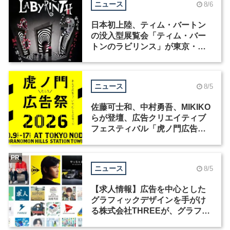
ニュース
8/6
日本初上陸、ティム・バートン
の没入型展覧会「ティム・バー
トンのラビリンス」が東京・豊
洲で開催
ニュース
8/5
佐藤可士和、中村勇吾、MIKIKO
らが登壇、広告クリエイティブ
フェスティバル「虎ノ門広告
祭」の第2回が開催
PR
ニュース
8/5
【求人情報】広告を中心とした
グラフィックデザインを手がけ
る株式会社THREEが、グラフィ
ックデザイナーを募集