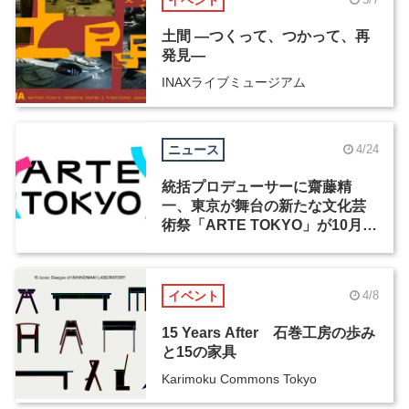
土間 ―つくって、つかって、再
発見―
INAXライブミュージアム
ニュース
4/24
統括プロデューサーに齋藤精
一、東京が舞台の新たな文化芸
術祭「ARTE TOKYO」が10月開
幕
イベント
4/8
15 Years After 石巻工房の歩み
と15の家具
Karimoku Commons Tokyo