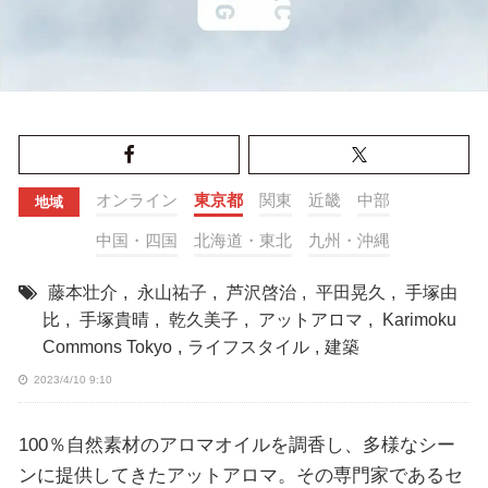
オンライン
東京都
関東
近畿
中部
地域
中国・四国
北海道・東北
九州・沖縄
藤本壮介
,
永山祐子
,
芦沢啓治
,
平田晃久
,
手塚由
比
,
手塚貴晴
,
乾久美⼦
,
アットアロマ
,
Karimoku
Commons Tokyo
,
ライフスタイル
,
建築
2023/4/10 9:10
100％自然素材のアロマオイルを調香し、多様なシー
ンに提供してきたアットアロマ。その専門家であるセ