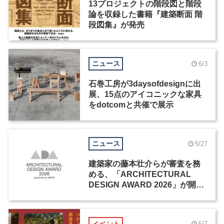
13プロジェクトの階段図と階段
論を収録した書籍『建築断面 階
段図集』が発売
ニュース
6/3
石巻工房が3daysofdesignに出
展、15点のアイコニックな家具
をdotcomと共催で展示
ニュース
5/27
建築家の藤本壮介らが審査を務
める、「ARCHITECTURAL
DESIGN AWARD 2026」が開催
中
イベント
5/7