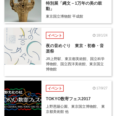
特別展「縄文－1万年の美の鼓
動」
東京国立博物館 平成館
イベント
18/1/24
夜の音めぐり 東京・初春・音
楽祭
JR上野駅、東京都美術館、国立科学
博物館、国立西洋美術館、東京国立
博物館
イベント
17/9/27
TOKYO数寄フェス2017
上野恩賜公園、東京国立博物館、 東
京都美術館 他