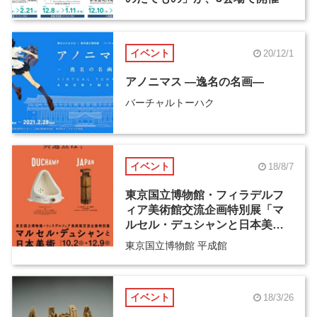
イベント
20/12/1
アノニマス ―逸名の名画―
バーチャルトーハク
イベント
18/8/7
東京国立博物館・フィラデルフ
ィア美術館交流企画特別展「マ
ルセル・デュシャンと日本美
術」
東京国立博物館 平成館
イベント
18/3/26