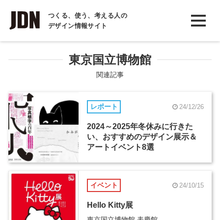
INTERVIEW
つくる、使う、考える人の
デザイン情報サイト
インタビュー
REPORT
東京国立博物館
レポート
関連記事
COLUMN
レポート
24/12/26
コラム
2024～2025年冬休みに行きた
い、おすすめのデザイン展示＆
アートイベント8選
イベント
24/10/15
Hello Kitty展
東京国立博物館 表慶館