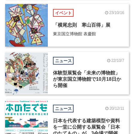
イベント
23/10/16
「横尾忠則 寒山百得」展
東京国立博物館 表慶館
ニュース
22/10/7
体験型展覧会「未来の博物館」
が東京国立博物館で10月18日か
ら開催
ニュース
20/12/11
日本を代表する建築模型や資料
を一堂に公開する展覧会「日本
のたてもの」が、3会場で開催