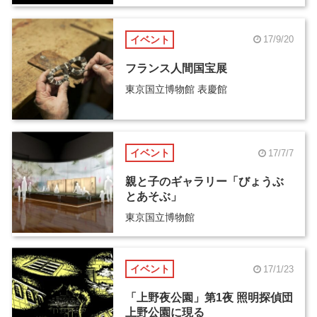
イベント
17/9/20
フランス人間国宝展
東京国立博物館 表慶館
イベント
17/7/7
親と子のギャラリー「びょうぶ
とあそぶ」
東京国立博物館
イベント
17/1/23
「上野夜公園」第1夜 照明探偵団
上野公園に現る