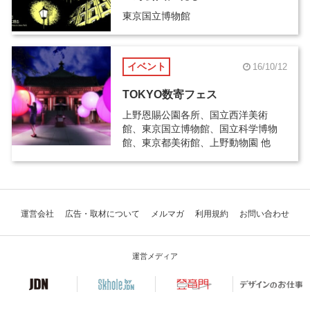
東京国立博物館
イベント
16/10/12
TOKYO数寄フェス
上野恩賜公園各所、国立西洋美術
館、東京国立博物館、国立科学博物
館、東京都美術館、上野動物園 他
運営会社
広告・取材について
メルマガ
利用規約
お問い合わせ
運営メディア