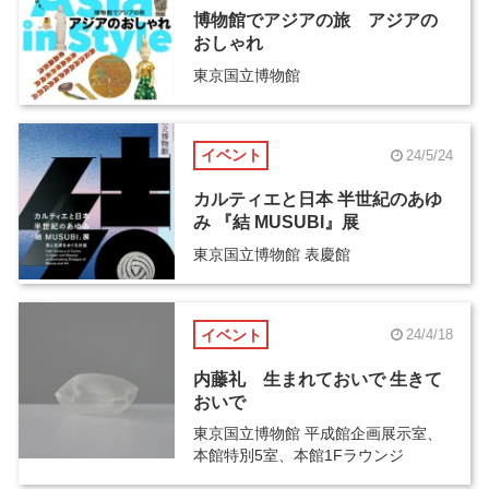
博物館でアジアの旅 アジアの
おしゃれ
東京国立博物館
イベント
24/5/24
カルティエと日本 半世紀のあゆ
み 『結 MUSUBI』展
東京国立博物館 表慶館
イベント
24/4/18
内藤礼 生まれておいで 生きて
おいで
東京国立博物館 平成館企画展示室、
本館特別5室、本館1Fラウンジ