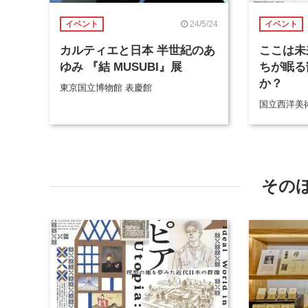
24/5/24
イベント
イベント
カルティエと日本 半世紀のあ
ここは未
ゆみ 『結 MUSUBI』展
ちが眠る
か？
東京国立博物館 表慶館
国立西洋美
その