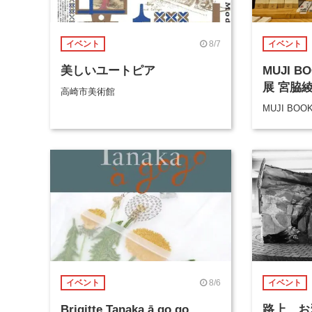
8/7
イベント
イベント
美しいユートピア
MUJI 
展 宮脇
高崎市美術館
MUJI BOO
8/6
イベント
イベント
Brigitte Tanaka ā go go
路上、お