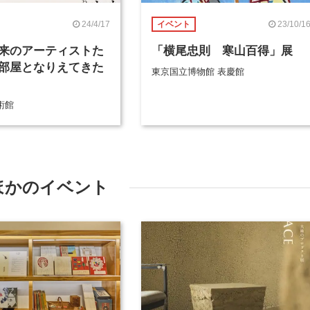
24/4/17
23/10/1
イベント
来のアーティストた
「横尾忠則 寒山百得」展
部屋となりえてきた
東京国立博物館 表慶館
術館
ほかのイベント