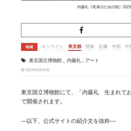
内藤礼《死者のための枕》20
オンライン
東京都
関東
近畿
中部
中
地域
東京国立博物館
,
内藤礼
,
アート
2024/4/18 9:00
東京国立博物館にて、「内藤礼 生まれておいで
で開催されます。
—以下、公式サイトの紹介文を抜粋—