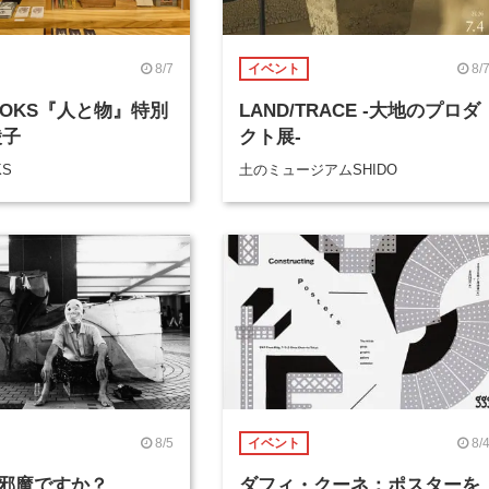
8/7
8/
イベント
BOOKS『人と物』特別
LAND/TRACE -大地のプロダ
綾子
クト展-
KS
土のミュージアムSHIDO
8/5
8/
イベント
邪魔ですか？
ダフィ・クーネ：ポスターを