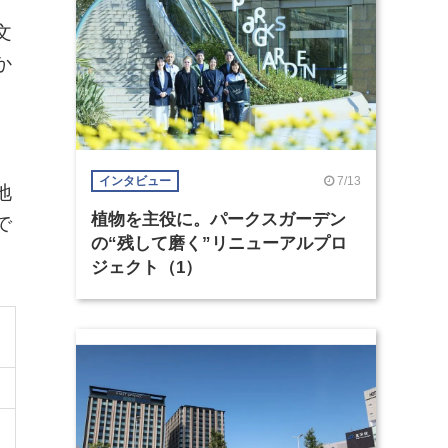
文
か
、
7/13
インタビュー
地
植物を主役に。パークスガーデン
で
の“残して磨く”リニューアルプロ
ジェクト（1）