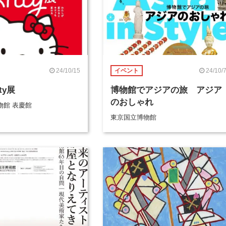
24/10/15
24/10/
イベント
tty展
博物館でアジアの旅 アジア
のおしゃれ
物館 表慶館
東京国立博物館