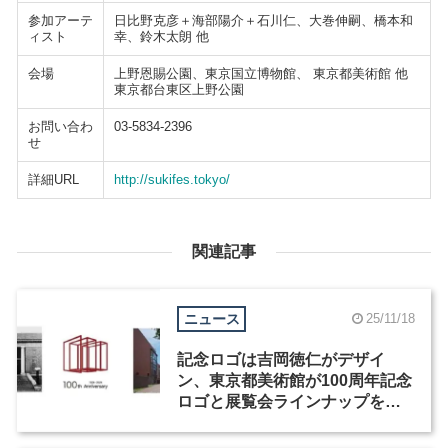
参加アーテ
日比野克彦＋海部陽介＋石川仁、大巻伸嗣、橋本和
ィスト
幸、鈴木太朗 他
会場
上野恩賜公園、東京国立博物館、 東京都美術館 他
東京都台東区上野公園
お問い合わ
03-5834-2396
せ
詳細URL
http://sukifes.tokyo/
関連記事
ニュース
25/11/18
記念ロゴは吉岡徳仁がデザイ
ン、東京都美術館が100周年記念
ロゴと展覧会ラインナップを発
表