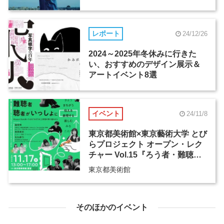
レポート
24/12/26
2024～2025年冬休みに行きた
い、おすすめのデザイン展示＆
アートイベント8選
イベント
24/11/8
東京都美術館×東京藝術大学 とび
らプロジェクト オープン・レク
チャー Vol.15『ろう者・難聴
者・聴者がいっしょに
東京都美術館
「 」』
そのほかのイベント