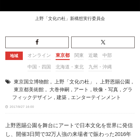
上野「文化の杜」新構想実行委員会
オンライン
東京都
関東
近畿
中部
地域
中国・四国
北海道・東北
九州・沖縄
東京国立博物館
,
上野「文化の杜」
,
上野恩賜公園
,
東京都美術館
,
大巻伸嗣
,
アート
,
映像・写真
,
グラ
フィックデザイン
,
建築
,
エンターテインメント
2017/9/27 16:00
上野恩賜公園を舞台にアートで日本文化を世界に発信
し、開催3日間で32万人強の来場者で賑わった2016年