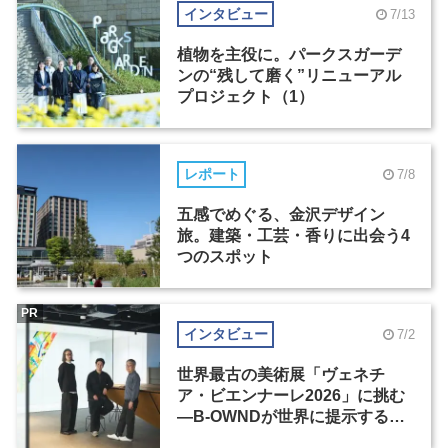
インタビュー
7/13
植物を主役に。パークスガーデ
ンの“残して磨く”リニューアル
プロジェクト（1）
レポート
7/8
五感でめぐる、金沢デザイン
旅。建築・工芸・香りに出会う4
つのスポット
PR
インタビュー
7/2
世界最古の美術展「ヴェネチ
ア・ビエンナーレ2026」に挑む
―B-OWNDが世界に提示する美
の基準とは？（前編）