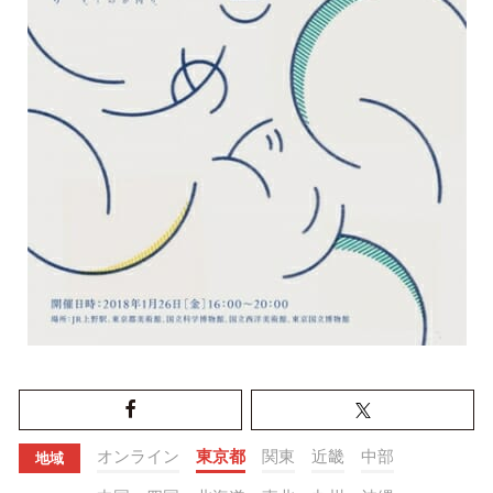
オンライン
東京都
関東
近畿
中部
地域