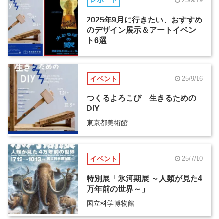
レポート
25/9/19
2025年9月に行きたい、おすすめ
のデザイン展示＆アートイベン
ト6選
イベント
25/9/16
つくるよろこび 生きるための
DIY
東京都美術館
イベント
25/7/10
特別展「氷河期展 ～人類が見た4
万年前の世界～」
国立科学博物館