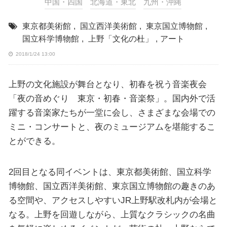
中国・四国
北海道・東北
九州・沖縄
東京都美術館
,
国立西洋美術館
,
東京国立博物館
,
国立科学博物館
,
上野「文化の杜」
,
アート
2018/1/24 13:00
上野の文化施設が舞台となり、初春を祝う音楽夜会
「夜の音めぐり 東京・初春・音楽祭」。国内外で活
躍する音楽家たちが一堂に会し、さまざまな会場での
ミニ・コンサートと、夜のミュージアムを堪能するこ
とができる。
2回目となる同イベントは、東京都美術館、国立科学
博物館、国立西洋美術館、東京国立博物館の趣きのあ
る空間や、アクセスしやすいJR上野駅改札内が会場と
なる。上野を回遊しながら、上質なクラシックの名曲