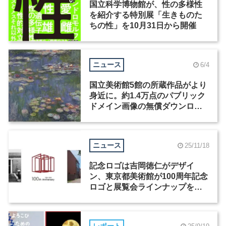
国立科学博物館が、性の多様性
を紹介する特別展「生きものた
ちの性」を10月31日から開催
ニュース
6/4
国立美術館5館の所蔵作品がより
身近に。約1.4万点のパブリック
ドメイン画像の無償ダウンロー
ドが開始
ニュース
25/11/18
記念ロゴは吉岡徳仁がデザイ
ン、東京都美術館が100周年記念
ロゴと展覧会ラインナップを発
表