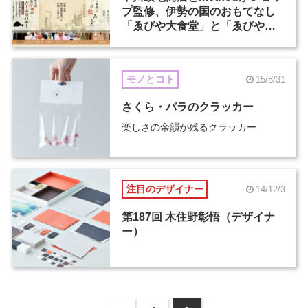
プ監修、伊勢の国のおもてなし
「ゑびや大食堂」と「ゑびや商
店」が12月11日オープン
モノとコト
15/8/31
さくら・バラのクラッカー
楽しさの余韻が残るクラッカー
注目のデザイナー
14/12/3
第187回 木住野彰悟（デザイナ
ー）