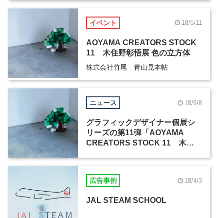
イベント
18/6/11
AOYAMA CREATORS STOCK
11 木住野彰悟展 色の立方体
株式会社竹尾 青山見本帖
ニュース
18/6/8
グラフィックデザイナー個展シ
リーズの第11弾「AOYAMA
CREATORS STOCK 11 木住
野彰悟展 色の立方体」が、6月
8日から竹尾・青山見本帖で開催
広告事例
18/4/3
JAL STEAM SCHOOL