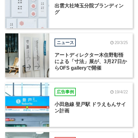
出雲大社埼玉分院ブランディン
グ
ニュース
20/3/25
アートディレクター木住野彰悟
による「寸法」展が、3月27日か
らOFS galleryで開催
広告事例
19/4/22
小田急線 登戸駅 ドラえもんサイ
ン計画