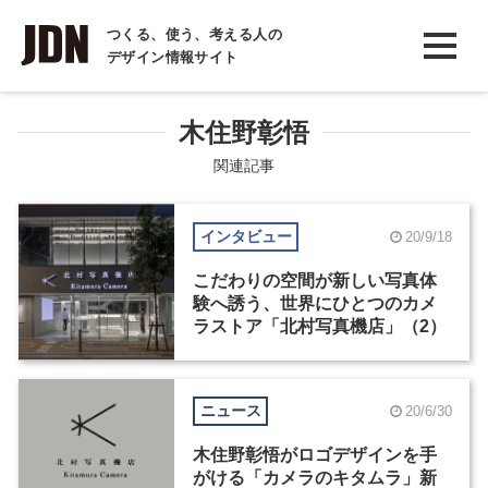
INTERVIEW
つくる、使う、考える人の
デザイン情報サイト
インタビュー
REPORT
木住野彰悟
レポート
関連記事
COLUMN
インタビュー
20/9/18
コラム
こだわりの空間が新しい写真体
験へ誘う、世界にひとつのカメ
ラストア「北村写真機店」（2）
ニュース
20/6/30
木住野彰悟がロゴデザインを手
がける「カメラのキタムラ」新