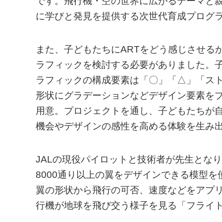
です。飛行機・空の世界に広がるテーマと
に学びと発見を提供する次世代育成プログ
また、子どもたちにARTをどう感じさせる
ラフィックを検討する必要がありました。
ラフィックの構成要素は「〇」「△」「ス
形状にグラデーションなどデザイン要素を
用意。プロジェクトを通し、子どもたちが
機会やデザインの感性を高める体験を生み
JALの現役パイロットと技術者が先生とな
8000通り以上の翼をデザインできる模型
翼の形状から飛行の可否、速度などをアプ
行機が地球を飛び交う様子を見る「フライ