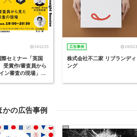
24/11/15
24/5/1
広告事例
A国際セミナー「英国
株式会社不二家 リブランディ
賞、受賞作/審査員から
ング
イン審査の現場」を
ほかの広告事例
PR