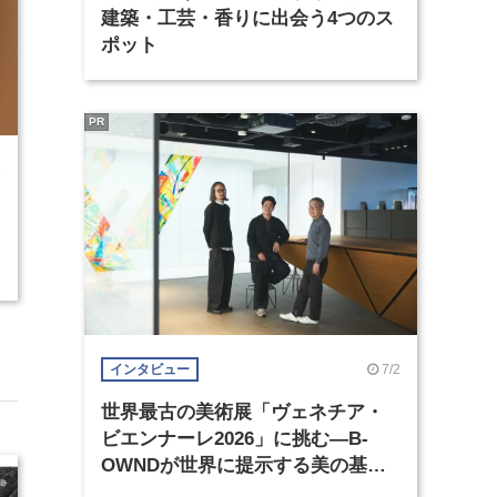
建築・工芸・香りに出会う4つのス
ポット
PR
3
7/2
インタビュー
世界最古の美術展「ヴェネチア・
ビエンナーレ2026」に挑む―B-
OWNDが世界に提示する美の基準
とは？（前編）