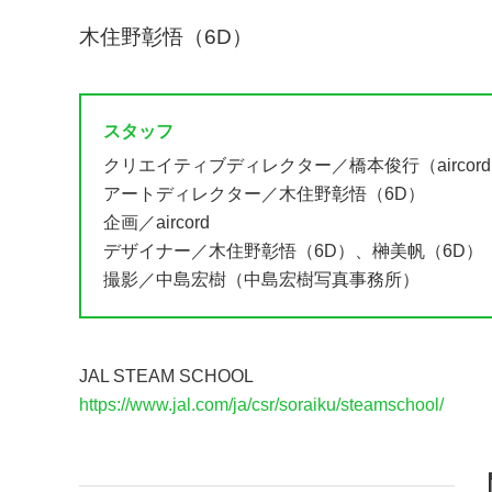
木住野彰悟（6D）
スタッフ
クリエイティブディレクター／橋本俊行（aircord）
アートディレクター／木住野彰悟（6D）
企画／aircord
デザイナー／木住野彰悟（6D）、榊美帆（6D）
撮影／中島宏樹（中島宏樹写真事務所）
JAL STEAM SCHOOL
https://www.jal.com/ja/csr/soraiku/steamschool/