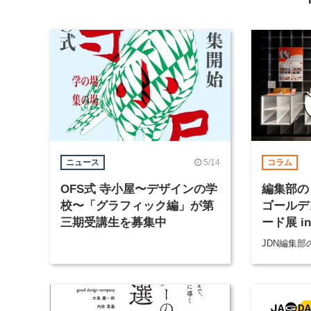
5/14
ニュース
コラム
OFS式 寺小屋〜デザインの学
編集部の
校〜「グラフィック編」が第
ゴールデ
三期受講生を募集中
ード展 i
JDN編集