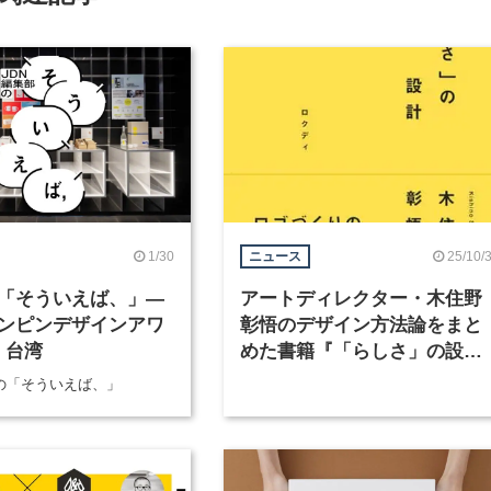
1/30
25/10/
ニュース
「そういえば、」―
アートディレクター・木住野
ンピンデザインアワ
彰悟のデザイン方法論をまと
n 台湾
めた書籍『「らしさ」の設
計』が発売
部の「そういえば、」