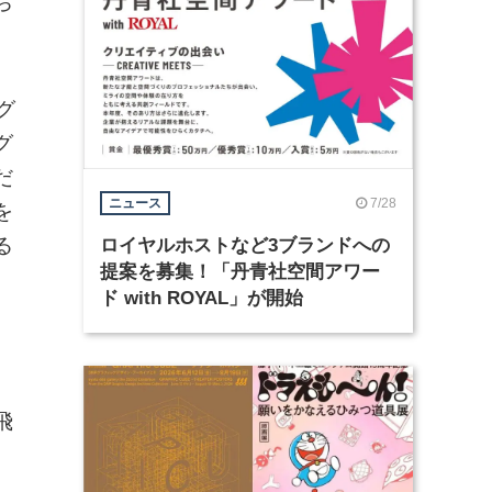
ち
グ
グ
だ
7/28
ニュース
を
る
ロイヤルホストなど3ブランドへの
提案を募集！「丹青社空間アワー
ド with ROYAL」が開始
、
飛