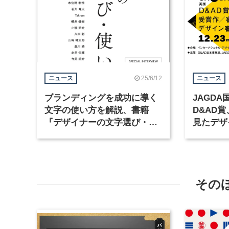
25/6/12
ニュース
ニュース
ブランディングを成功に導く
JAGD
文字の使い方を解説、書籍
D&AD
『デザイナーの文字選び・使
見たデザ
いかた』が発売
開催
その