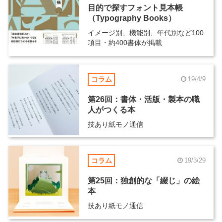
目的で探すフォント見本帳
（Typography Books）
イメージ別、機能別、年代別など100
項目・約400書体が掲載
コラム
19/4/9
第26回：書体・活版・製本の職
人がつくる本
技あり紙モノ通信
コラム
19/3/29
第25回：独創的な「綴じ」の絵
本
技あり紙モノ通信