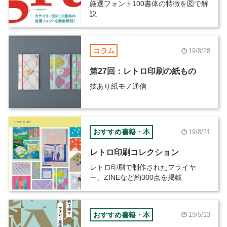
厳選フォント100書体の特徴を図で解
説
コラム
19/8/28
第27回：レトロ印刷の紙もの
技あり紙モノ通信
おすすめ書籍・本
19/8/21
レトロ印刷コレクション
レトロ印刷で制作されたフライヤ
ー、ZINEなど約300点を掲載
おすすめ書籍・本
19/5/13