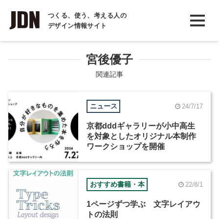
INTERVIEW
つくる、使う、考える人の
デザイン情報サイト
インタビュー
REPORT
宮後優子
レポート
関連記事
COLUMN
ニュース
24/7/17
コラム
京都dddギャラリーが小中高生
を対象としたオリジナル本制作
ワークショップを開催
おすすめ書籍・本
22/8/1
1ページずつ学ぶ 文字レイアウ
トの法則