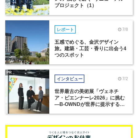
プロジェクト（1）
レポート
7/8
五感でめぐる、金沢デザイン
旅。建築・工芸・香りに出会う4
つのスポット
PR
インタビュー
7/2
世界最古の美術展「ヴェネチ
ア・ビエンナーレ2026」に挑む
―B-OWNDが世界に提示する美
の基準とは？（前編）