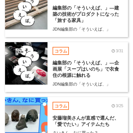
編集部の「そういえば、」―建
築の技術がプロダクトになった
「旅する家具」
JDN編集部の「そういえば、」
コラム
3/31
編集部の「そういえば、」―企
画展「スープはいのち」で衣食
住の根源に触れる
JDN編集部の「そういえば、」
コラム
3/25
安藤瑠美さんが直感で選んだ、
「愛でたい」アイテムたち
さいきん、なに買った？