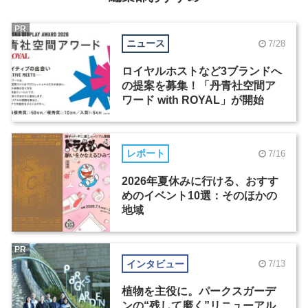
PR
ニュース
7/28
ロイヤルホストなど3ブランドへ
の提案を募集！「丹青社空間ア
ワード with ROYAL」が開始
レポート
7/16
2026年夏休みに行ける、おすす
めのイベント10選：そのほかの
地域
PR
インタビュー
7/13
植物を主役に。パークスガーデ
ンの“残して磨く”リニューアル