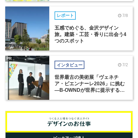
レポート
7/8
五感でめぐる、金沢デザイン
旅。建築・工芸・香りに出会う4
つのスポット
PR
インタビュー
7/2
世界最古の美術展「ヴェネチ
ア・ビエンナーレ2026」に挑む
―B-OWNDが世界に提示する美
の基準とは？（前編）