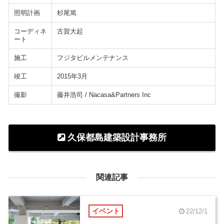
照明計画
杉尾篤
コーディネ
古賀大起
ート
施工
フジタビルメンテナンス
竣工
2015年3月
撮影
藤井浩司 / Nacasa&Partners Inc
久保都島建築設計事務所
関連記事
イベント
22/12/1