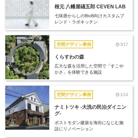
根元 八幡屋礒五郎 CEVEN LAB
七味唐からしのBtoB向けカスタムブ
レンド・ラボキッチン
空間デザイン事例
3/17
くらすわの森
広大な森を活用した空間で「すこや
かさ」を体験できる施設
空間デザイン事例
1/14
ナミトツキ -大洗の民泊ダイニン
グ-
ポストモダン建築を海街になじむ施
設にリノベーション