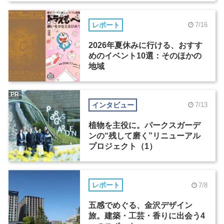
レポート
7/16
2026年夏休みに行ける、おすす
めのイベント10選：そのほかの
地域
PR
インタビュー
7/13
植物を主役に。パークスガーデ
ンの“残して磨く”リニューアル
プロジェクト（1）
レポート
7/8
五感でめぐる、金沢デザイン
旅。建築・工芸・香りに出会う4