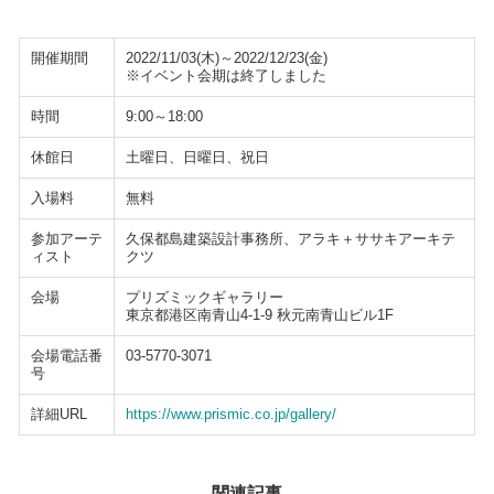
開催期間
2022/11/03(木)～2022/12/23(金)
※イベント会期は終了しました
時間
9:00～18:00
休館日
土曜日、日曜日、祝日
入場料
無料
参加アーテ
久保都島建築設計事務所、アラキ＋ササキアーキテ
ィスト
クツ
会場
プリズミックギャラリー
東京都港区南青山4-1-9 秋元南青山ビル1F
会場電話番
03-5770-3071
号
詳細URL
https://www.prismic.co.jp/gallery/
関連記事