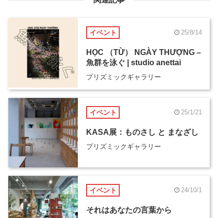
イベント
25/8/14
HỌC （TỪ） NGÀY THƯỢNG –
魚群を泳ぐ | studio anettai
プリズミックギャラリー
イベント
25/1/21
KASA展：ものさし と まなざし
プリズミックギャラリー
イベント
24/10/1
それはあなたの言葉から