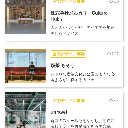
空間デザイン事例
8/3
株式会社メルカリ「Culture
Hub」
人と人がつながり、アイデアを加速
させるオフィス
空間デザイン事例
7/27
喫茶 ちそう
レトロな喫茶文化と公園のような心
地よさが共存するカフェ
空間デザイン事例
6/5
unravel
倉庫のスケール感を活かし、用途に
応じて空間を再構成できる美容院