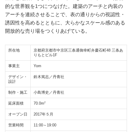
的な世界観を1つにつなげた。建築のアーチと内装の
アーチを連続させることで、表の通りからの視認性・
誘因性を高めるとともに、大らかなスケール感のある
開放的な売り場をつくりあげている。
所在地
京都府京都市中京区三条通御幸町弁慶石町48 三条あ
りもとビル1F
事業主
Yom
デザイン・
鈴木篤志／丹青社
設計
制作・施工
小島博史／丹青社
延床面積
2
70.0m
オープン日
2017年５月
営業時間
11:00～19:00