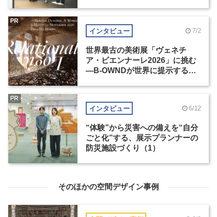
の基準とは？（前編）
PR
インタビュー
7/2
世界最古の美術展「ヴェネチ
ア・ビエンナーレ2026」に挑む
―B-OWNDが世界に提示する美
の基準とは？（後編）
PR
インタビュー
6/12
“体験”から災害への備えを“自分
ごと化”する、展示プランナーの
防災施設づくり（1）
そのほかの空間デザイン事例