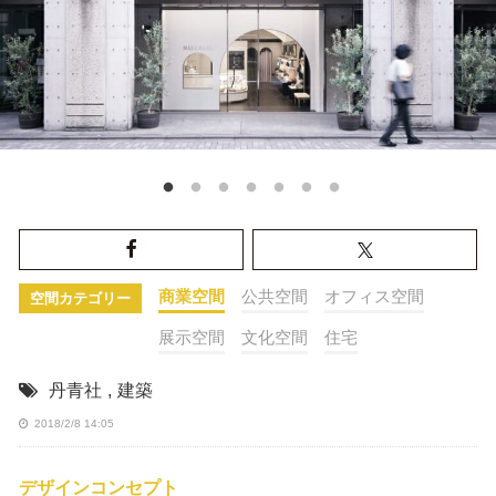
商業空間
公共空間
オフィス空間
空間カテゴリー
展示空間
文化空間
住宅
丹青社
,
建築
2018/2/8 14:05
デザインコンセプト