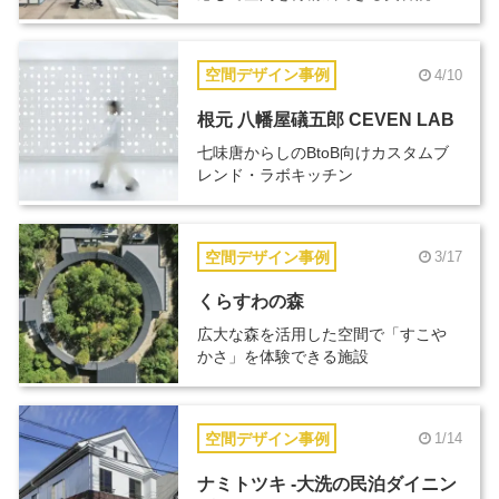
空間デザイン事例
4/10
根元 八幡屋礒五郎 CEVEN LAB
七味唐からしのBtoB向けカスタムブ
レンド・ラボキッチン
空間デザイン事例
3/17
くらすわの森
広大な森を活用した空間で「すこや
かさ」を体験できる施設
空間デザイン事例
1/14
ナミトツキ -大洗の民泊ダイニン