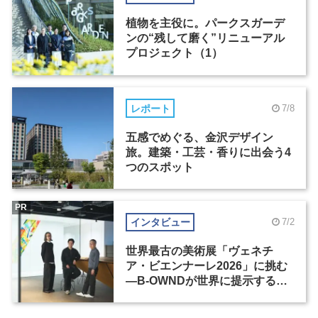
植物を主役に。パークスガーデ
ンの“残して磨く”リニューアル
プロジェクト（1）
レポート
7/8
五感でめぐる、金沢デザイン
旅。建築・工芸・香りに出会う4
つのスポット
PR
インタビュー
7/2
世界最古の美術展「ヴェネチ
ア・ビエンナーレ2026」に挑む
―B-OWNDが世界に提示する美
の基準とは？（前編）