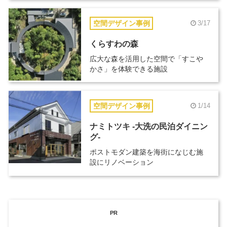
空間デザイン事例
3/17
くらすわの森
広大な森を活用した空間で「すこや
かさ」を体験できる施設
空間デザイン事例
1/14
ナミトツキ -大洗の民泊ダイニン
グ-
ポストモダン建築を海街になじむ施
設にリノベーション
PR