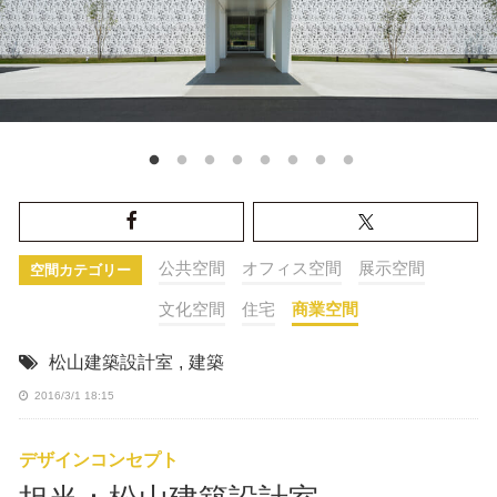
公共空間
オフィス空間
展示空間
空間カテゴリー
文化空間
住宅
商業空間
松山建築設計室
,
建築
2016/3/1 18:15
デザインコンセプト