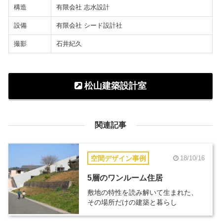
構造
有限会社 志水設計
設備
有限会社 シード設計社
撮影
石井紀久
松山建築設計室
関連記事
空間デザイン事例
18/10/16
5層のワンルーム住居
敷地の特性を読み解いて生まれた、
その場所だけの建築と暮らし