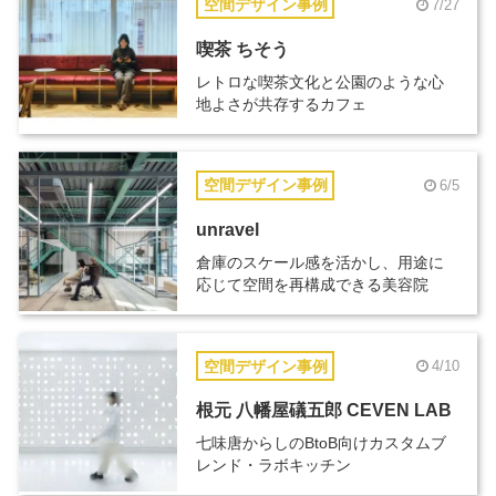
空間デザイン事例
7/27
喫茶 ちそう
レトロな喫茶文化と公園のような心
地よさが共存するカフェ
空間デザイン事例
6/5
unravel
倉庫のスケール感を活かし、用途に
応じて空間を再構成できる美容院
空間デザイン事例
4/10
根元 八幡屋礒五郎 CEVEN LAB
七味唐からしのBtoB向けカスタムブ
レンド・ラボキッチン