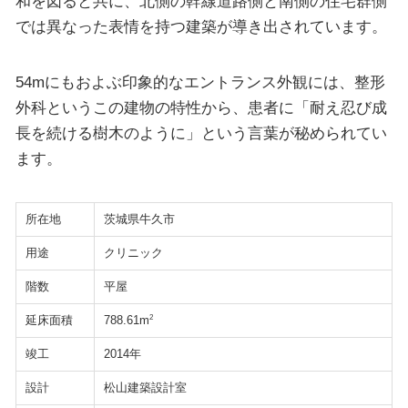
和を図ると共に、北側の幹線道路側と南側の住宅群側
では異なった表情を持つ建築が導き出されています。
54mにもおよぶ印象的なエントランス外観には、整形
外科というこの建物の特性から、患者に「耐え忍び成
長を続ける樹木のように」という言葉が秘められてい
ます。
所在地
茨城県牛久市
用途
クリニック
階数
平屋
延床面積
2
788.61m
竣工
2014年
設計
松山建築設計室