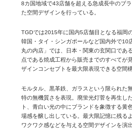
8カ国地域で43店舗を超える急成長中のブ
た空間デザインを行っている。
TGDでは2015年に国内5店舗目となる福
韓国・タイ・シンガポールなど国内外で10
丸の内店」では、日本・関東の玄関口である
点である焼成工程から販売までのすべてが
ザインコンセプトを最大限表現できる空間
モルタル、黒革鉄、ガラスという限られた
特の無機質さを表現。廃蛍光灯菅を再生し
ト、青白い光の中にブランドを象徴する黄
場感を醸し出している。最大限記憶に残る
ワクワク感などを与える空間デザインを演