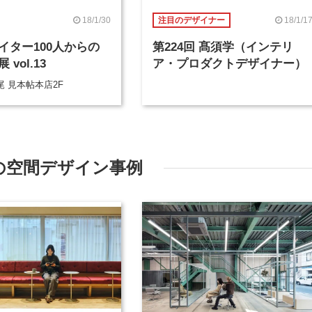
18/1/30
18/1/1
注目のデザイナー
イター100人からの
第224回 髙須学（インテリ
vol.13
ア・プロダクトデザイナー）
 見本帖本店2F
の空間デザイン事例