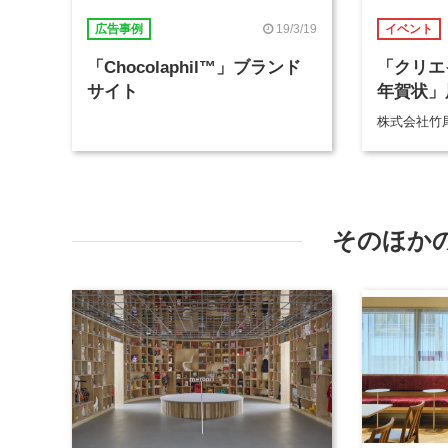
19/3/19
広告事例
イベント
「Chocolaphil™」ブランド
「クリエ
サイト
年賀状」展 
株式会社竹尾
そのほか