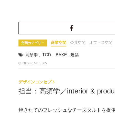
商業空間
公共空間
オフィス空間
空間カテゴリー
高須学
,
TGD
,
BAKE
,
建築
2017/11/20 13:05
デザインコンセプト
担当：高須学／interior & produc
焼きたてのフレッシュなチーズタルトを提供する