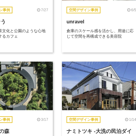
7/27
6/
ン事例
空間デザイン事例
そう
unravel
茶文化と公園のような心地
倉庫のスケール感を活かし、用途に応
するカフェ
じて空間を再構成できる美容院
3/17
1/1
ン事例
空間デザイン事例
の森
ナミトツキ -大洗の民泊ダイ