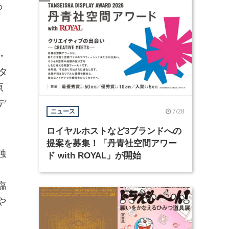
っ
・
タ
原
デ
7/28
ニュース
ロイヤルホストなど3ブランドへの
提案を募集！「丹青社空間アワー
独
ド with ROYAL」が開始
臨
や