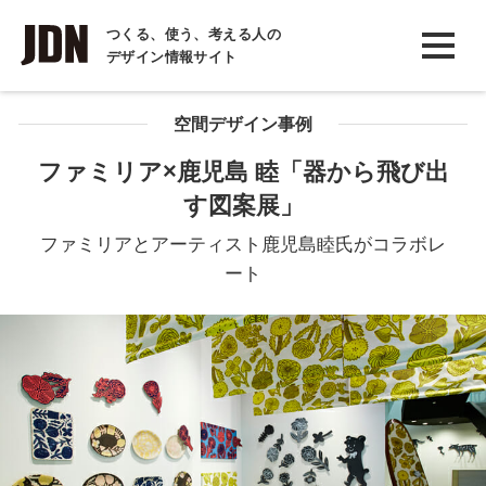
INTERVIEW
つくる、使う、考える人の
デザイン情報サイト
インタビュー
REPORT
空間デザイン事例
レポート
ファミリア×鹿児島 睦「器から飛び出
す図案展」
COLUMN
コラム
ファミリアとアーティスト鹿児島睦氏がコラボレ
ート