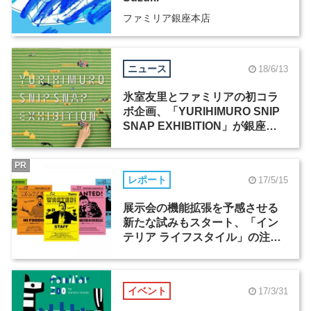
ファミリア銀座本店
ニュース
18/6/13
氷室友里とファミリアの初コラ
ボ企画、「YURIHIMURO SNIP
SNAP EXHIBITION」が銀座本
店イベントスペース・CUBiEで7
月8日まで開催
PR
レポート
17/5/15
展示会の機能拡張を予感させる
新たな試みもスタート、「イン
テリア ライフスタイル」の注目
ポイントをご紹介
イベント
17/3/31