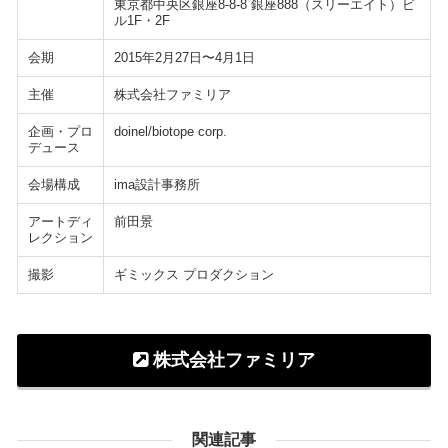
東京都中央区銀座8-8-8 銀座888（スリーエイト）ビ
ル1F・2F
会期
2015年2月27日〜4月1日
主催
株式会社ファミリア
企画・プロ
doinel/biotope corp.
デュース
会場構成
ima設計事務所
アートディ
前田景
レクション
撮影
ギミックス プロダクション
株式会社ファミリア
関連記事