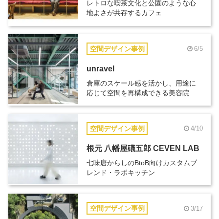
レトロな喫茶文化と公園のような心
地よさが共存するカフェ
空間デザイン事例
6/5
unravel
倉庫のスケール感を活かし、用途に
応じて空間を再構成できる美容院
空間デザイン事例
4/10
根元 八幡屋礒五郎 CEVEN LAB
七味唐からしのBtoB向けカスタムブ
レンド・ラボキッチン
空間デザイン事例
3/17