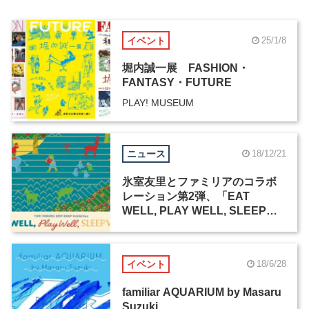
イベント
25/1/8
堀内誠一展 FASHION・
FANTASY・FUTURE
PLAY! MUSEUM
ニュース
18/12/21
氷室友里とファミリアのコラボ
レーション第2弾、「EAT
WELL, PLAY WELL, SLEEP
WELL -YURI HIMURO SNIP
SNAP EXHIBITION-」が開催中
イベント
18/6/28
familiar AQUARIUM by Masaru
Suzuki