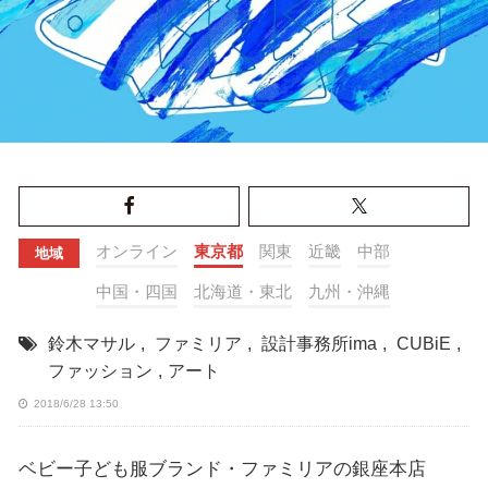
オンライン
東京都
関東
近畿
中部
地域
中国・四国
北海道・東北
九州・沖縄
鈴木マサル
,
ファミリア
,
設計事務所ima
,
CUBiE
,
ファッション
,
アート
2018/6/28 13:50
ベビー子ども服ブランド・ファミリアの銀座本店