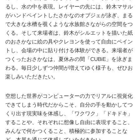
るし、水の中を表現。レイヤーの先には、鈴木マサル
がハンドペイントしたさかなのオブジェが泳ぎ、まる
で大きな水槽を覗くような水族館さながらの空間をつ
くる。そして来場者は、鈴木がシルエットを描いた紙
のおさかなに絵の具やクレヨンを使って自由にペイン
トし、会場の中に貼り付ける体験ができる。来場者が
つくったおさかなは、夏休みの間「CUBiE」を泳ぎま
わる。毎日少しずつ仲間が増えてゆく様子も、ぜひお
楽しみいただきたい。
空想した世界がコンピューターの力でリアルに視覚化
できてしまう時代だからこそ、自分の手を動かしてつ
くり出す現実味を体感し、「ワクワク」「ドキドキ」
することや、それぞれに想像し自由に表現すること、
みんなで何かつくること、積極的に参加することな
ど、本展を通じて体感していただきたい。