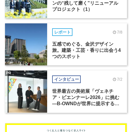
ンの“残して磨く”リニューアル
プロジェクト（1）
レポート
7/8
五感でめぐる、金沢デザイン
旅。建築・工芸・香りに出会う4
つのスポット
PR
インタビュー
7/2
世界最古の美術展「ヴェネチ
ア・ビエンナーレ2026」に挑む
―B-OWNDが世界に提示する美
の基準とは？（前編）