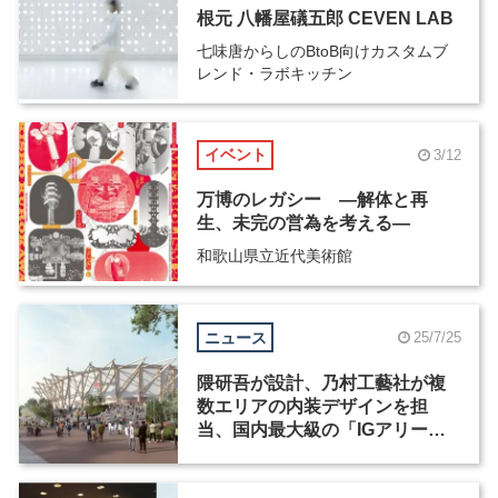
根元 八幡屋礒五郎 CEVEN LAB
七味唐からしのBtoB向けカスタムブ
レンド・ラボキッチン
イベント
3/12
万博のレガシー ―解体と再
生、未完の営為を考える―
和歌山県立近代美術館
ニュース
25/7/25
隈研吾が設計、乃村工藝社が複
数エリアの内装デザインを担
当、国内最大級の「IGアリー
ナ」が名古屋にオープン