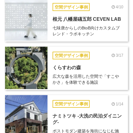
空間デザイン事例
4/10
根元 八幡屋礒五郎 CEVEN LAB
七味唐からしのBtoB向けカスタムブ
レンド・ラボキッチン
空間デザイン事例
3/17
くらすわの森
広大な森を活用した空間で「すこや
かさ」を体験できる施設
空間デザイン事例
1/14
ナミトツキ -大洗の民泊ダイニン
グ-
ポストモダン建築を海街になじむ施