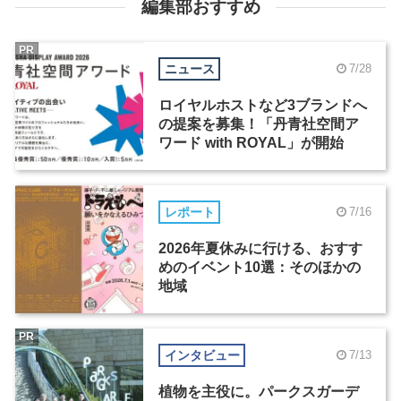
編集部おすすめ
PR
ニュース
7/28
ロイヤルホストなど3ブランドへ
の提案を募集！「丹青社空間ア
ワード with ROYAL」が開始
レポート
7/16
2026年夏休みに行ける、おすす
めのイベント10選：そのほかの
地域
PR
インタビュー
7/13
植物を主役に。パークスガーデ