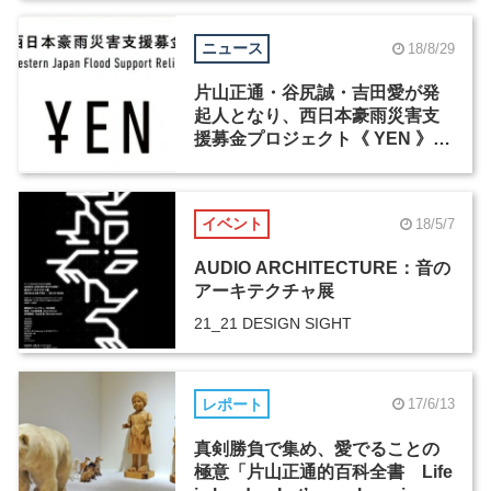
売へ
ニュース
18/8/29
片山正通・谷尻誠・吉田愛が発
起人となり、西日本豪雨災害支
援募金プロジェクト《 YEN 》が
スタート
イベント
18/5/7
AUDIO ARCHITECTURE：音の
アーキテクチャ展
21_21 DESIGN SIGHT
レポート
17/6/13
真剣勝負で集め、愛でることの
極意「片山正通的百科全書 Life