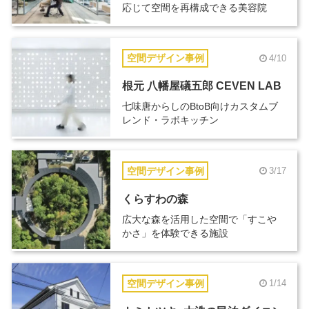
応じて空間を再構成できる美容院
空間デザイン事例
4/10
根元 八幡屋礒五郎 CEVEN LAB
七味唐からしのBtoB向けカスタムブ
レンド・ラボキッチン
空間デザイン事例
3/17
くらすわの森
広大な森を活用した空間で「すこや
かさ」を体験できる施設
空間デザイン事例
1/14