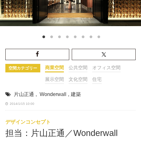
商業空間
公共空間
オフィス空間
空間カテゴリー
展示空間
文化空間
住宅
片山正通
,
Wonderwall
,
建築
2014/1/15 10:00
デザインコンセプト
担当：片山正通／Wonderwall