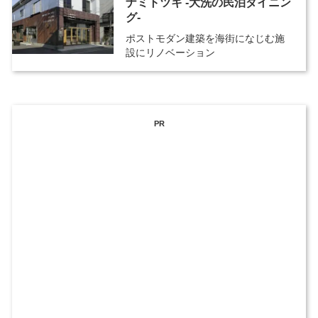
ナミトツキ -大洗の民泊ダイニン
グ-
ポストモダン建築を海街になじむ施
設にリノベーション
PR