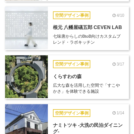
空間デザイン事例
4/10
根元 八幡屋礒五郎 CEVEN LAB
七味唐からしのBtoB向けカスタムブ
レンド・ラボキッチン
空間デザイン事例
3/17
くらすわの森
広大な森を活用した空間で「すこや
かさ」を体験できる施設
空間デザイン事例
1/14
ナミトツキ -大洗の民泊ダイニン
グ-