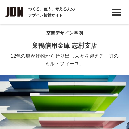
INTERVIEW
つくる、使う、考える人の
デザイン情報サイト
インタビュー
REPORT
空間デザイン事例
レポート
巣鴨信用金庫 志村支店
COLUMN
12色の層が建物からせり出し人々を迎える「虹の
コラム
ミル・フィーユ」