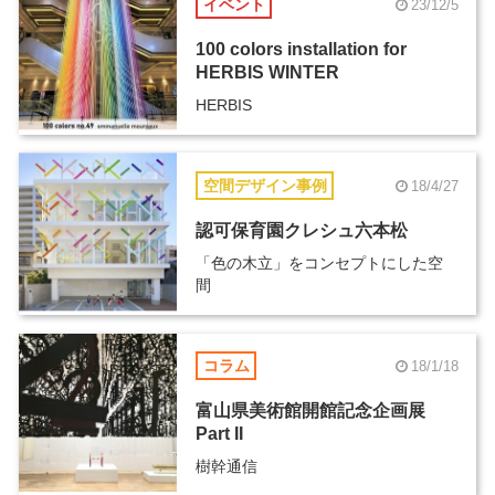
イベント
23/12/5
100 colors installation for
HERBIS WINTER
HERBIS
空間デザイン事例
18/4/27
認可保育園クレシュ六本松
「色の木立」をコンセプトにした空
間
コラム
18/1/18
富山県美術館開館記念企画展
Part II
樹幹通信