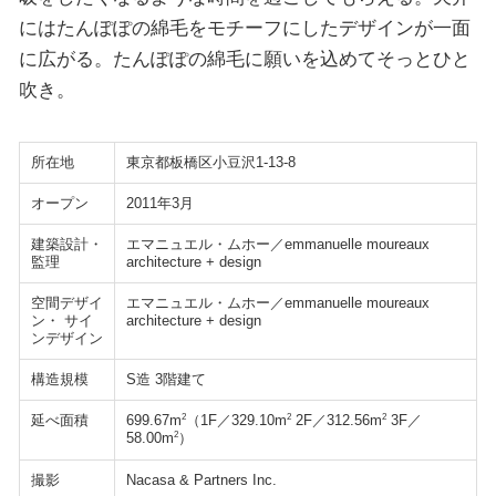
にはたんぽぽの綿毛をモチーフにしたデザインが一面
に広がる。たんぽぽの綿毛に願いを込めてそっとひと
吹き。
所在地
東京都板橋区小豆沢1-13-8
オープン
2011年3月
建築設計・
エマニュエル・ムホー／emmanuelle moureaux
監理
architecture + design
空間デザイ
エマニュエル・ムホー／emmanuelle moureaux
ン・ サイ
architecture + design
ンデザイン
構造規模
S造 3階建て
延べ面積
2
2
2
699.67m
（1F／329.10m
2F／312.56m
3F／
2
58.00m
）
撮影
Nacasa & Partners Inc.