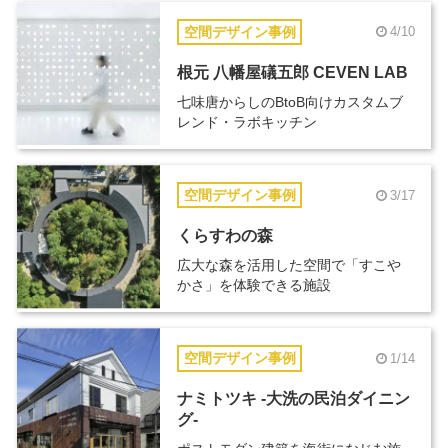
空間デザイン事例
4/10
根元 八幡屋礒五郎 CEVEN LAB
七味唐からしのBtoB向けカスタムブ
レンド・ラボキッチン
空間デザイン事例
3/17
くらすわの森
広大な森を活用した空間で「すこや
かさ」を体験できる施設
空間デザイン事例
1/14
ナミトツキ -大洗の民泊ダイニン
グ-