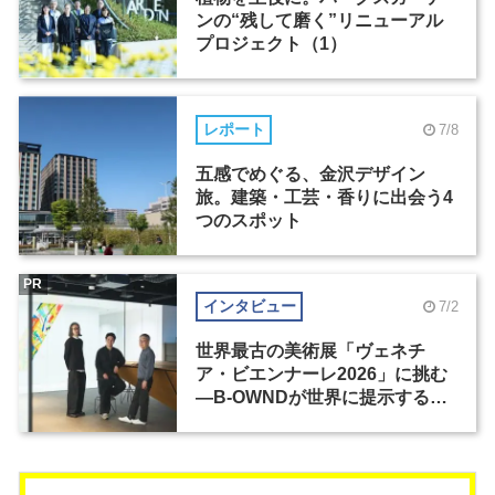
ンの“残して磨く”リニューアル
プロジェクト（1）
レポート
7/8
五感でめぐる、金沢デザイン
旅。建築・工芸・香りに出会う4
つのスポット
PR
インタビュー
7/2
世界最古の美術展「ヴェネチ
ア・ビエンナーレ2026」に挑む
―B-OWNDが世界に提示する美
の基準とは？（前編）