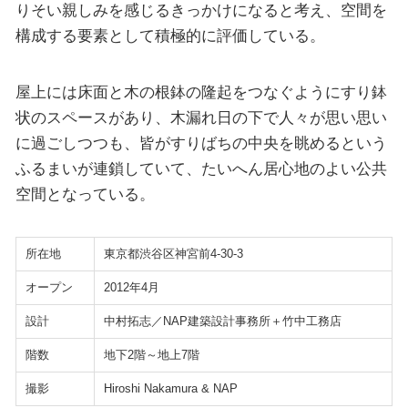
りそい親しみを感じるきっかけになると考え、空間を
構成する要素として積極的に評価している。
屋上には床面と木の根鉢の隆起をつなぐようにすり鉢
状のスペースがあり、木漏れ日の下で人々が思い思い
に過ごしつつも、皆がすりばちの中央を眺めるという
ふるまいが連鎖していて、たいへん居心地のよい公共
空間となっている。
所在地
東京都渋谷区神宮前4-30-3
オープン
2012年4月
設計
中村拓志／NAP建築設計事務所＋竹中工務店
階数
地下2階～地上7階
撮影
Hiroshi Nakamura & NAP