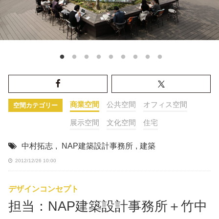
商業空間
公共空間
オフィス空間
空間カテゴリー
展示空間
文化空間
住宅
中村拓志
,
NAP建築設計事務所
,
建築
2012/12/26 10:00
デザインコンセプト
担当：NAP建築設計事務所＋竹中