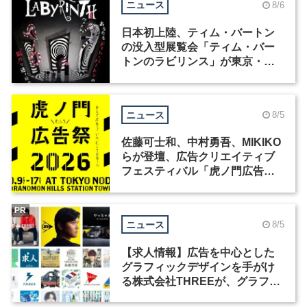
ニュース
8/6
日本初上陸、ティム・バートン
の没入型展覧会「ティム・バー
トンのラビリンス」が東京・豊
洲で開催
ニュース
8/5
佐藤可士和、中村勇吾、MIKIKO
らが登壇、広告クリエイティブ
フェスティバル「虎ノ門広告
祭」の第2回が開催
PR
ニュース
8/5
【求人情報】広告を中心とした
グラフィックデザインを手がけ
る株式会社THREEが、グラフィ
ックデザイナーを募集