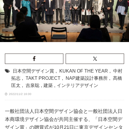
日本空間デザイン賞
,
KUKAN OF THE YEAR
,
中村
拓志
,
TAKT PROJECT
,
NAP建築設計事務所
,
髙橋
匡太
,
吉泉聡
,
建築
,
インテリアデザイン
2022/11/2 16:00
一般社団法人日本空間デザイン協会と一般社団法人日
本商環境デザイン協会が共同主催する、「日本空間デ
ザイン賞」の贈賞式が10月21日に東京デザインセンタ