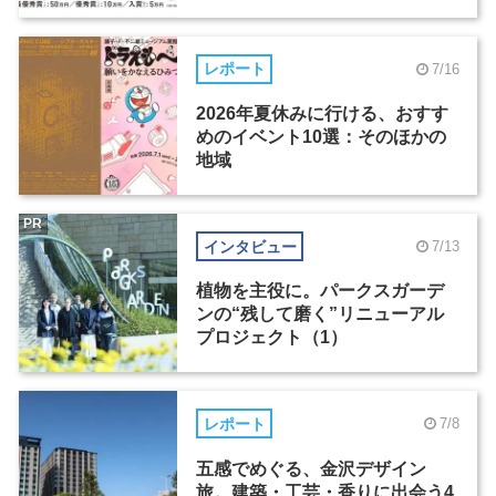
レポート
7/16
2026年夏休みに行ける、おすす
めのイベント10選：そのほかの
地域
PR
インタビュー
7/13
植物を主役に。パークスガーデ
ンの“残して磨く”リニューアル
プロジェクト（1）
レポート
7/8
五感でめぐる、金沢デザイン
旅。建築・工芸・香りに出会う4