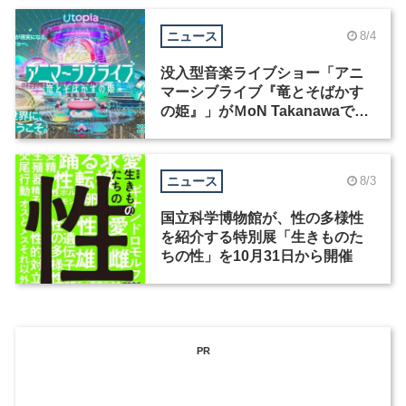
ニュース
8/4
没入型音楽ライブショー「アニ
マーシブライブ『竜とそばかす
の姫』」がＭoN Takanawaで開
催
ニュース
8/3
国立科学博物館が、性の多様性
を紹介する特別展「生きものた
ちの性」を10月31日から開催
PR