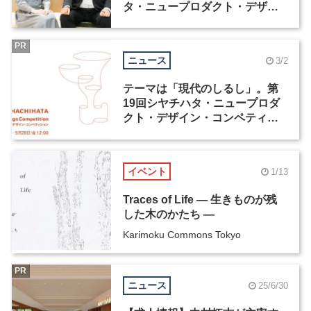
タ・ニュープロダクト・デザイ
ン・コンペティション」
PR
ニュース
3/2
テーマは「現代のしるし」。第
19回シヤチハタ・ニュープロダ
クト・デザイン・コンペティシ
ョンが4月1日より応募受付開始
イベント
1/13
Traces of Life ― 生きものが残
した木のかたち ―
Karimoku Commons Tokyo
PR
ニュース
25/6/30