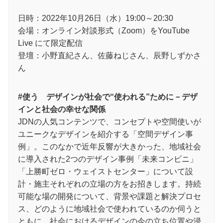
日時：2022年10月26日（水）19:00～20:30
会場：オンライン対談形式（Zoom）をYouTube
Live にて限定配信
登壇：小野直紀さん、佐藤ねじさん、辰野しずかさ
ん
#使う デザインが社会で“使われる”ために－デザ
インと社会の幸せな関係
JDNの人気コンテンツで、コンセプトや空間使いが
ユニークなデザインを紹介する「空間デザイン事
例」。このなかで近年反響が大きかった、地域社会
に導入された2つのデザイン事例「未来コンビニ」
「上勝町ゼロ・ウェイストセンター」について設
計・施主それぞれの立場の方をお招きします。持続
可能な場の開発について、背景や課題と解決プロセ
ス、どのように地域社会で使われているのか伺うと
ともに、社会におけるデザインの今の立ち位置や浸