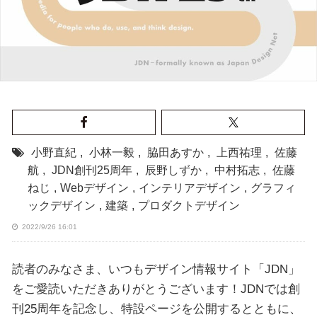
小野直紀
,
小林一毅
,
脇田あすか
,
上西祐理
,
佐藤
航
,
JDN創刊25周年
,
辰野しずか
,
中村拓志
,
佐藤
ねじ
,
Webデザイン
,
インテリアデザイン
,
グラフィ
ックデザイン
,
建築
,
プロダクトデザイン
2022/9/26 16:01
読者のみなさま、いつもデザイン情報サイト「JDN」
をご愛読いただきありがとうございます！JDNでは創
刊25周年を記念し、特設ページを公開するとともに、