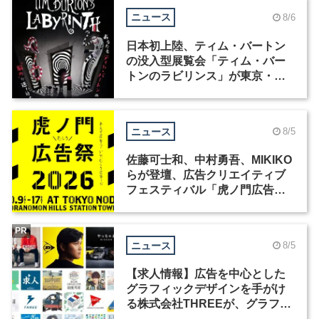
ニュース
8/6
日本初上陸、ティム・バートン
の没入型展覧会「ティム・バー
トンのラビリンス」が東京・豊
洲で開催
ニュース
8/5
佐藤可士和、中村勇吾、MIKIKO
らが登壇、広告クリエイティブ
フェスティバル「虎ノ門広告
祭」の第2回が開催
PR
ニュース
8/5
【求人情報】広告を中心とした
グラフィックデザインを手がけ
る株式会社THREEが、グラフィ
ックデザイナーを募集