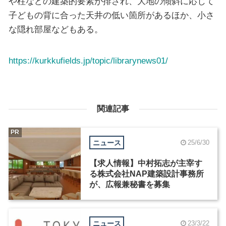
や柱などの建築的要素が排され、大地の傾斜に応じて
子どもの背に合った天井の低い箇所があるほか、小さ
な隠れ部屋などもある。
https://kurkkufields.jp/topic/librarynews01/
関連記事
PR
ニュース
25/6/30
【求人情報】中村拓志が主宰す
る株式会社NAP建築設計事務所
が、広報兼秘書を募集
ニュース
23/3/22