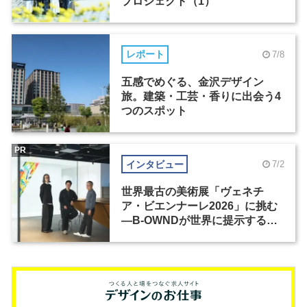
プロジェクト（1）
レポート
7/8
五感でめぐる、金沢デザイン
旅。建築・工芸・香りに出会う4
つのスポット
PR
インタビュー
7/2
世界最古の美術展「ヴェネチ
ア・ビエンナーレ2026」に挑む
―B-OWNDが世界に提示する美
の基準とは？（前編）