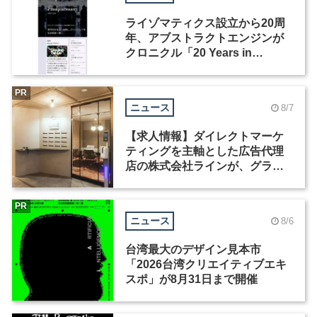
ライゾマティクス設立から20周
年、アブストラクトエンジンが
クロニクル「20 Years in
Motion」を公開
PR
ニュース
8/7
【求人情報】ダイレクトマーケ
ティングを主軸とした広告代理
店の株式会社ラインが、グラフ
ィックデザイナーを募集
PR
ニュース
8/6
台湾最大のデザイン見本市
「2026台湾クリエイティブエキ
スポ」が8月31日まで開催