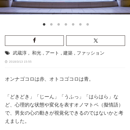
武蔵淳
,
和光
,
アート
,
建築
,
ファッション
2018/3/13 15:55
オンナゴコロは赤、オトコゴコロは青。
「どきどき」「じーん」「うふっ」「はらはら」な
ど、心理的な状態や変化を表すオノマトペ（擬情語）
で、男女の心の動きが視覚化できるのではないかと考
えました。