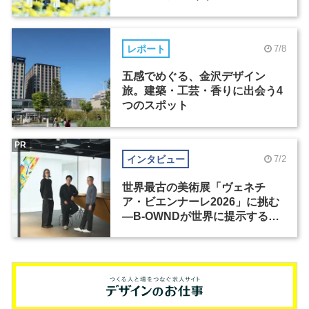
レポート
7/8
五感でめぐる、金沢デザイン
旅。建築・工芸・香りに出会う4
つのスポット
PR
インタビュー
7/2
世界最古の美術展「ヴェネチ
ア・ビエンナーレ2026」に挑む
―B-OWNDが世界に提示する美
の基準とは？（前編）