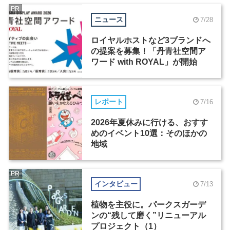
PR
ニュース
7/28
ロイヤルホストなど3ブランドへ
の提案を募集！「丹青社空間ア
ワード with ROYAL」が開始
レポート
7/16
2026年夏休みに行ける、おすす
めのイベント10選：そのほかの
地域
PR
インタビュー
7/13
植物を主役に。パークスガーデ
ンの“残して磨く”リニューアル
プロジェクト（1）