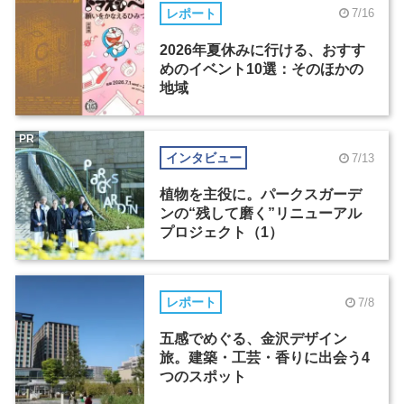
レポート
7/16
2026年夏休みに行ける、おすす
めのイベント10選：そのほかの
地域
PR
インタビュー
7/13
植物を主役に。パークスガーデ
ンの“残して磨く”リニューアル
プロジェクト（1）
レポート
7/8
五感でめぐる、金沢デザイン
旅。建築・工芸・香りに出会う4
つのスポット