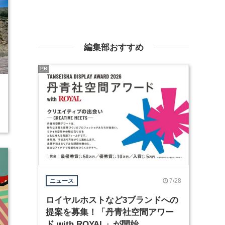
編集部おすすめ
PR
3
7/28
ニュース
ロイヤルホストなど3ブランドへの
提案を募集！「丹青社空間アワー
ド with ROYAL」が開始