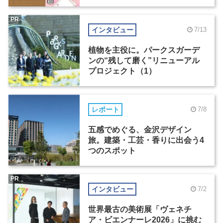
PR
インタビュー
7/13
植物を主役に。パークスガーデ
ンの“残して磨く”リニューアル
プロジェクト（1）
レポート
7/8
五感でめぐる、金沢デザイン
旅。建築・工芸・香りに出会う4
つのスポット
PR
インタビュー
7/2
世界最古の美術展「ヴェネチ
ア・ビエンナーレ2026」に挑む