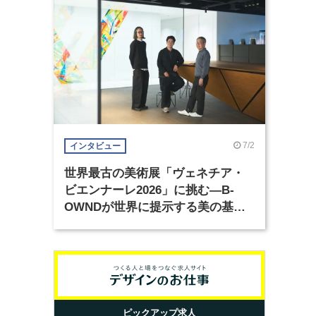
7/2
インタビュー
世界最古の美術展「ヴェネチア・
ビエンナーレ2026」に挑む―B-
OWNDが世界に提示する美の基準
とは？（前編）
ピックアップ求人