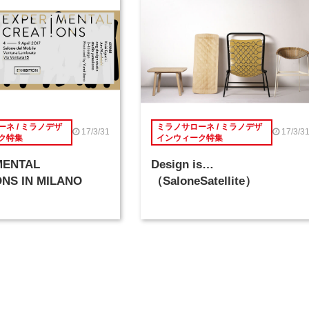
ネ / ミラノデザ
ミラノサローネ / ミラノデザ
17/3/31
17/3/3
ク特集
インウィーク特集
MENTAL
Design is…
NS IN MILANO
（SaloneSatellite）