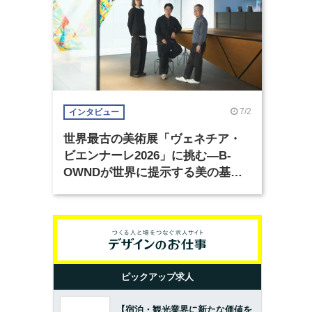
7/2
インタビュー
世界最古の美術展「ヴェネチア・
ビエンナーレ2026」に挑む―B-
OWNDが世界に提示する美の基準
とは？（前編）
ピックアップ求人
【宿泊・観光業界に新たな価値を