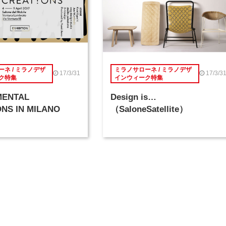
ネ / ミラノデザ
ミラノサローネ / ミラノデザ
17/3/31
17/3/3
ク特集
インウィーク特集
MENTAL
Design is…
NS IN MILANO
（SaloneSatellite）