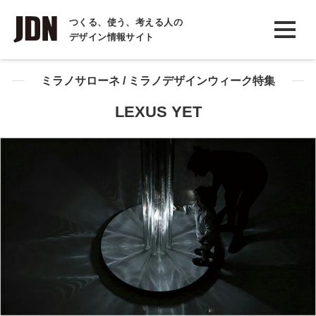
INTERVIEW
つくる、使う、考える人の
デザイン情報サイト
インタビュー
REPORT
ミラノサローネ / ミラノデザインウィーク特集
レポート
LEXUS YET
COLUMN
コラム