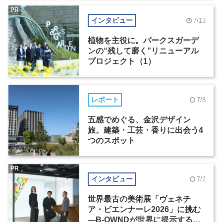
PR
インタビュー
7/13
植物を主役に。パークスガーデ
ンの“残して磨く”リニューアル
プロジェクト（1）
レポート
7/8
五感でめぐる、金沢デザイン
旅。建築・工芸・香りに出会う4
つのスポット
PR
インタビュー
7/2
世界最古の美術展「ヴェネチ
ア・ビエンナーレ2026」に挑む
―B-OWNDが世界に提示する美