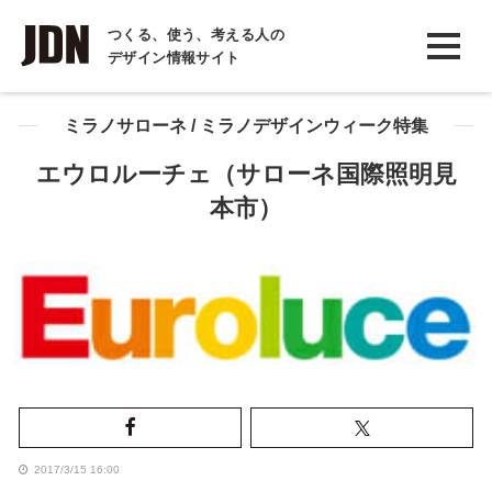
INTERVIEW
つくる、使う、考える人の
デザイン情報サイト
インタビュー
REPORT
ミラノサローネ / ミラノデザインウィーク特集
レポート
エウロルーチェ（サローネ国際照明見
本市）
COLUMN
コラム
2017/3/15 16:00