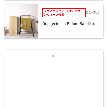
ミラノサローネ / ミラノデザイ
17/3/31
ンウィーク特集
Design is…（SaloneSatellite）
PR