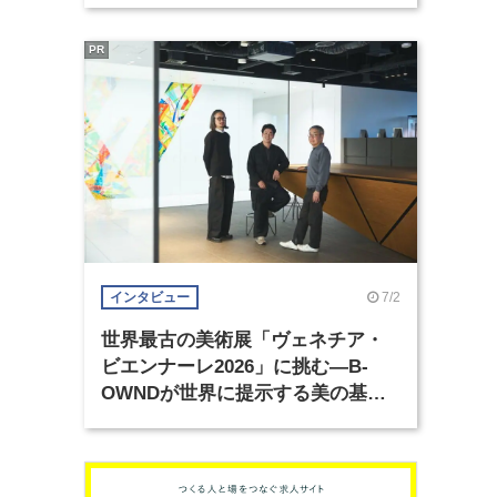
PR
7/2
インタビュー
世界最古の美術展「ヴェネチア・
ビエンナーレ2026」に挑む―B-
OWNDが世界に提示する美の基準
とは？（前編）