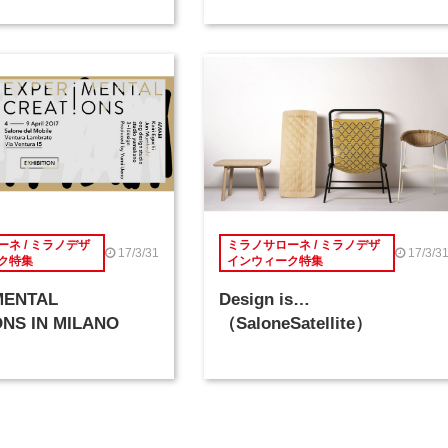
ネ / ミラノデザ
ミラノサローネ / ミラノデザ
17/3/31
17/3/3
ク特集
インウィーク特集
MENTAL
Design is…
NS IN MILANO
（SaloneSatellite）