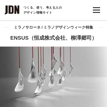
INTERVIEW
つくる、使う、考える人の
デザイン情報サイト
インタビュー
REPORT
ミラノサローネ / ミラノデザインウィーク特集
レポート
ENSUS（恒成株式会社、柳澤郷司）
COLUMN
コラム